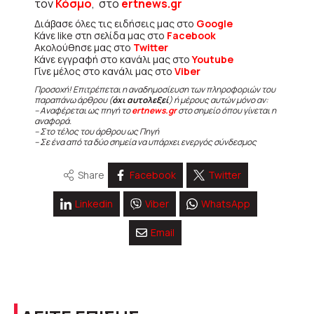
τον
Κόσμο
, στο
ertnews.gr
Διάβασε όλες τις ειδήσεις μας στο
Google
Κάνε like στη σελίδα μας στο
Facebook
Ακολούθησε μας στο
Twitter
Κάνε εγγραφή στο κανάλι μας στο
Youtube
Γίνε μέλος στο κανάλι μας στο
Viber
Προσοχή! Επιτρέπεται η αναδημοσίευση των πληροφοριών του
παραπάνω άρθρου (
όχι αυτολεξεί
) ή μέρους αυτών μόνο αν:
– Αναφέρεται ως πηγή το
ertnews.gr
στο σημείο όπου γίνεται η
αναφορά.
– Στο τέλος του άρθρου ως Πηγή
– Σε ένα από τα δύο σημεία να υπάρχει ενεργός σύνδεσμος
Share
Facebook
Twitter
Linkedin
Viber
WhatsApp
Email