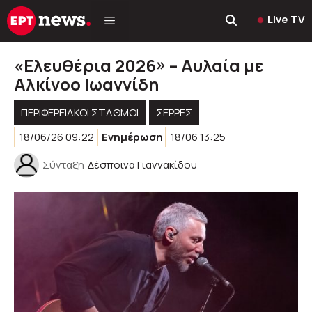
Μετάβαση
Live TV
σε
περιεχόμενο
«Ελευθέρια 2026» – Αυλαία με
Αλκίνοο Ιωαννίδη
ΠΕΡΙΦΕΡΕΙΑΚΟΊ ΣΤΑΘΜΟΊ
ΣΕΡΡΕΣ
18/06/26 09:22
Ενημέρωση
18/06 13:25
Σύνταξη
Δέσποινα Γιαννακίδου