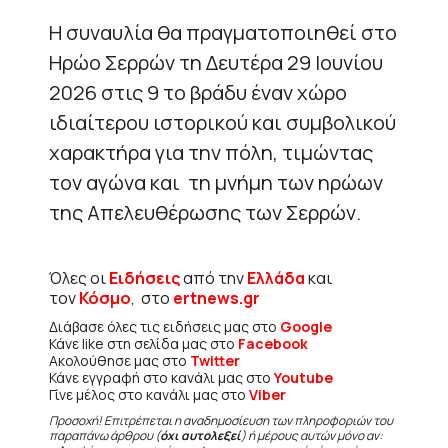
Η συναυλία θα πραγματοποιηθεί στο
Ηρώο Σερρών τη Δευτέρα 29 Ιουνίου
2026 στις 9 το βράδυ έναν χώρο
ιδιαίτερου ιστορικού και συμβολικού
χαρακτήρα για την πόλη, τιμώντας
τον αγώνα και τη μνήμη των ηρώων
της Απελευθέρωσης των Σερρών.
Όλες οι
Ειδήσεις
από την
Ελλάδα
και
τον
Κόσμο
, στο
ertnews.gr
Διάβασε όλες τις ειδήσεις μας στο
Google
Κάνε like στη σελίδα μας στο
Facebook
Ακολούθησε μας στο
Twitter
Κάνε εγγραφή στο κανάλι μας στο
Youtube
Γίνε μέλος στο κανάλι μας στο
Viber
Προσοχή! Επιτρέπεται η αναδημοσίευση των πληροφοριών του
παραπάνω άρθρου (
όχι αυτολεξεί
) ή μέρους αυτών μόνο αν: