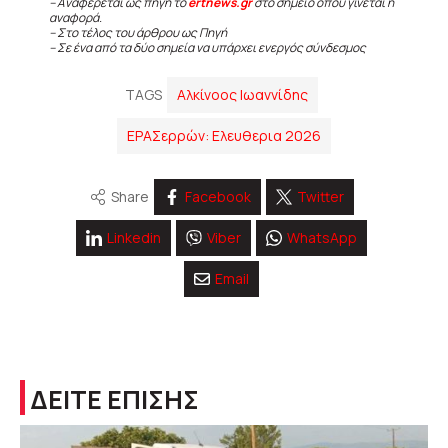
– Αναφέρεται ως πηγή το
ertnews.gr
στο σημείο όπου γίνεται η
αναφορά.
– Στο τέλος του άρθρου ως Πηγή
– Σε ένα από τα δύο σημεία να υπάρχει ενεργός σύνδεσμος
TAGS
Αλκίνοος Ιωαννίδης
ΕΡΑΣερρών: Ελευθερια 2026
Share
Facebook
Twitter
Linkedin
Viber
WhatsApp
Email
ΔΕΙΤΕ ΕΠΙΣΗΣ