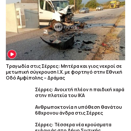
Τραγωδία στις Σέρρες: Μητέρα και γιος νεκροί σε
μετωπική σύγκρουση Ι.Χ. με φορτηγό στην Εθνική
Οδό Αμφίπολης – Δράμας
Σέρρες: Ανοιχτή πλέον η παιδική χαρά
στην πλατεία του ΙΚΑ
Ανθρωποκτονία η υπόθεση θανάτου
68χρονου άνδρα στις Σέρρες
Σέρρες: Τέσσερα νέα κρούσματα
ευλογιάς στο Δήμο Σιντικής