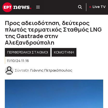
Μετάβαση
Live TV
σε
περιεχόμενο
Προς αδειοδότηση, δεύτερος
πλωτός τερματικός Σταθμός LNG
της Gastrade στην
Αλεξανδρούπολη
ΠΕΡΙΦΕΡΕΙΑΚΟΊ ΣΤΑΘΜΟΊ
KOMOTHNH
11/10/24 11:16
Σύνταξη
Γιάννης Πετρακόπουλος