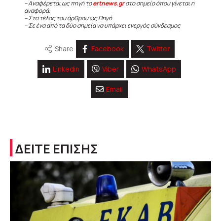
– Αναφέρεται ως πηγή το
ertnews.gr
στο σημείο όπου γίνεται η
αναφορά.
– Στο τέλος του άρθρου ως Πηγή
– Σε ένα από τα δύο σημεία να υπάρχει ενεργός σύνδεσμος
Share
Facebook
Twitter
Linkedin
Viber
WhatsApp
Email
ΔΕΙΤΕ ΕΠΙΣΗΣ