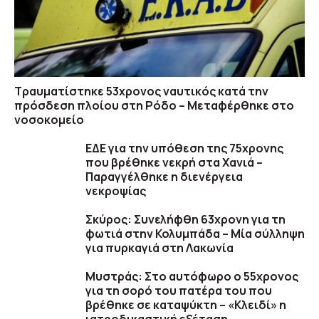
Τραυματίστηκε 53χρονος ναυτικός κατά την
πρόσδεση πλοίου στη Ρόδο – Μεταφέρθηκε στο
νοσοκομείο
ΕΔΕ για την υπόθεση της 75χρονης
που βρέθηκε νεκρή στα Χανιά –
Παραγγέλθηκε η διενέργεια
νεκροψίας
Σκύρος: Συνελήφθη 63χρονη για τη
φωτιά στην Κολυμπάδα – Μία σύλληψη
για πυρκαγιά στη Λακωνία
Μυστράς: Στο αυτόφωρο ο 55χρονος
για τη σορό του πατέρα του που
βρέθηκε σε καταψύκτη – «Κλειδί» η