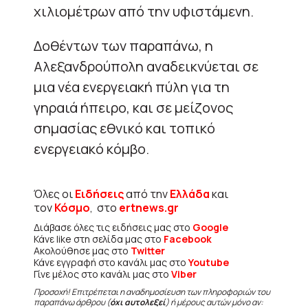
χιλιομέτρων από την υφιστάμενη.
Δοθέντων των παραπάνω, η
Αλεξανδρούπολη αναδεικνύεται σε
μια νέα ενεργειακή πύλη για τη
γηραιά ήπειρο, και σε μείζονος
σημασίας εθνικό και τοπικό
ενεργειακό κόμβο.
Όλες οι
Ειδήσεις
από την
Ελλάδα
και
τον
Κόσμο
, στο
ertnews.gr
Διάβασε όλες τις ειδήσεις μας στο
Google
Κάνε like στη σελίδα μας στο
Facebook
Ακολούθησε μας στο
Twitter
Κάνε εγγραφή στο κανάλι μας στο
Youtube
Γίνε μέλος στο κανάλι μας στο
Viber
Προσοχή! Επιτρέπεται η αναδημοσίευση των πληροφοριών του
παραπάνω άρθρου (
όχι αυτολεξεί
) ή μέρους αυτών μόνο αν: