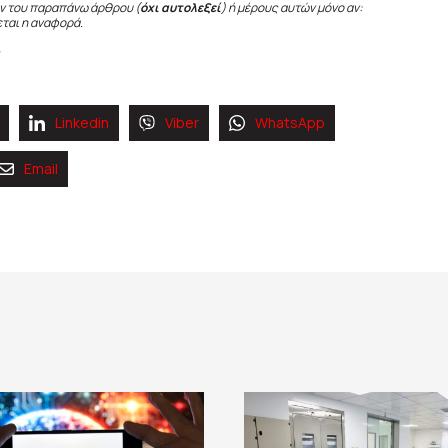
ν του παραπάνω άρθρου (
όχι αυτολεξεί
) ή μέρους αυτών μόνο αν:
εται η αναφορά.
Linkedin
Viber
WhatsApp
Email