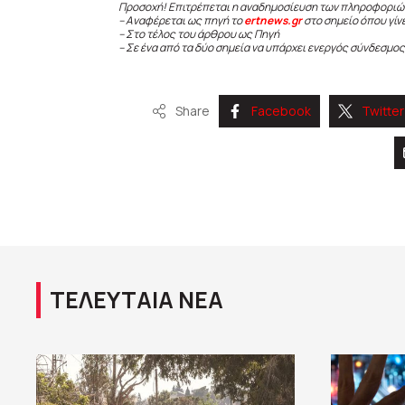
Προσοχή! Επιτρέπεται η αναδημοσίευση των πληροφοριώ
– Αναφέρεται ως πηγή το
ertnews.gr
στο σημείο όπου γίν
– Στο τέλος του άρθρου ως Πηγή
– Σε ένα από τα δύο σημεία να υπάρχει ενεργός σύνδεσμος
Share
Facebook
Twitter
ΤΕΛΕΥΤΑΙΑ ΝΕΑ