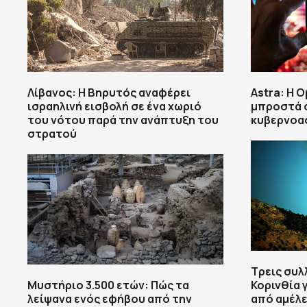
Λίβανος: Η Βηρυτός αναφέρει
Astra: Η 
ισραηλινή εισβολή σε ένα χωριό
μπροστά σ
του νότου παρά την ανάπτυξη του
κυβερνοα
στρατού
Τρεις συλ
Μυστήριο 3.500 ετών: Πώς τα
Κορινθία 
λείψανα ενός εφήβου από την
από αμέλε