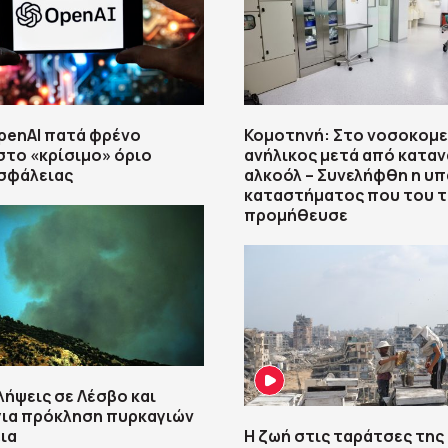
OpenAI πατά φρένο
Κομοτηνή: Στο νοσοκομε
το «κρίσιμο» όριο
ανήλικος μετά από κατα
σφάλειας
αλκοόλ – Συνελήφθη η υ
καταστήματος που του 
προμήθευσε
λήψεις σε Λέσβο και
για πρόκληση πυρκαγιών
ια
Η ζωή στις ταράτσες της