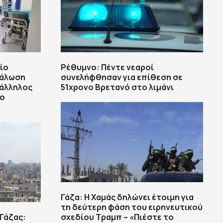
ίο
Ρέθυμνο: Πέντε νεαροί
νάλωση
συνελήφθησαν για επίθεση σε
πάλληλος
51χρονο Βρετανό στο λιμάνι
το
Γάζα: Η Χαμάς δηλώνει έτοιμη για
τη δεύτερη φάση του ειρηνευτικού
 Γάζας:
σχεδίου Τραμπ – «Πιέστε το