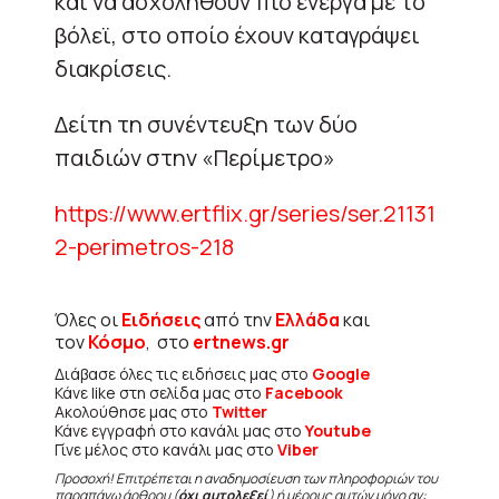
και να ασχοληθούν πιο ενεργά με το
βόλεϊ, στο οποίο έχουν καταγράψει
διακρίσεις.
Δείτη τη συνέντευξη των δύο
παιδιών στην «Περίμετρο»
https://www.ertflix.gr/series/ser.21131
2-perimetros-218
Όλες οι
Ειδήσεις
από την
Ελλάδα
και
τον
Κόσμο
, στο
ertnews.gr
Διάβασε όλες τις ειδήσεις μας στο
Google
Κάνε like στη σελίδα μας στο
Facebook
Ακολούθησε μας στο
Twitter
Κάνε εγγραφή στο κανάλι μας στο
Youtube
Γίνε μέλος στο κανάλι μας στο
Viber
Προσοχή! Επιτρέπεται η αναδημοσίευση των πληροφοριών του
παραπάνω άρθρου (
όχι αυτολεξεί
) ή μέρους αυτών μόνο αν: