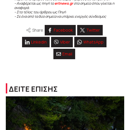
– Αναφέρεται ως πηγή το
ertnews.gr
στο σημείο όπου γίνεται η
αναφορά.
– Στο τέλος του άρθρου ως Πηγή
– Σε ένα από τα δύο σημεία να υπάρχει ενεργός σύνδεσμος
Share
Facebook
Twitter
Linkedin
Viber
WhatsApp
Email
ΔΕΙΤΕ ΕΠΙΣΗΣ