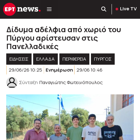
Μετάβαση
Live TV
σε
περιεχόμενο
Δίδυμα αδέλφια από χωριό του
Πύργου αρίστευσαν στις
Πανελλαδικές
ΕΙΔΗΣΕΙΣ
ΕΛΛΑΔΑ
ΠΕΡΙΦΈΡΕΙΑ
ΠΥΡΓΟΣ
29/06/26 10:25
Ενημέρωση
29/06 10:46
Σύνταξη
Παναγιώτης Φωτεινόπουλος