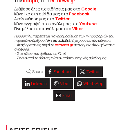
τον
Κόσμο
, στο
ertnews.gr
Διάβασε όλες τις ειδήσεις μας στο
Google
Κάνε like στη σελίδα μας στο
Facebook
Ακολούθησε μας στο
Twitter
Κάνε εγγραφή στο κανάλι μας στο
Youtube
Γίνε μέλος στο κανάλι μας στο
Viber
Προσοχή! Επιτρέπεται η αναδημοσίευση των πληροφοριών του
παραπάνω άρθρου (
όχι αυτολεξεί
) ή μέρους αυτών μόνο αν:
– Αναφέρεται ως πηγή το
ertnews.gr
στο σημείο όπου γίνεται η
αναφορά.
– Στο τέλος του άρθρου ως Πηγή
– Σε ένα από τα δύο σημεία να υπάρχει ενεργός σύνδεσμος
Share
Facebook
Twitter
Linkedin
Viber
WhatsApp
Email