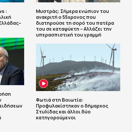
s :
Μυστράς: Σήμερα ενώπιον του
λλική
ανακριτή ο 55χρονος που
Ελλάδας–
διατηρούσε τη σορό του πατέρα
του σε καταψύκτη – Αλλάζει την
υπερασπιστική του γραμμή
χρήση
ν
Φωτιά στη Βοιωτία:
 ειδήσεων
Προφυλακίστηκαν ο δήμαρχος
Στυλίδας και άλλοι δύο
ή
κατηγορούμενοι