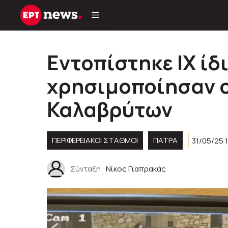
Μετάβαση
σε
περιεχόμενο
Εντοπίστηκε ΙΧ ίδι
χρησιμοποίησαν ο
Καλαβρύτων
ΠΕΡΙΦΕΡΕΙΑΚΟΊ ΣΤΑΘΜΟΊ
ΠΑΤΡΑ
31/05/25 
Σύνταξη
Νίκος Γιαπρακάς