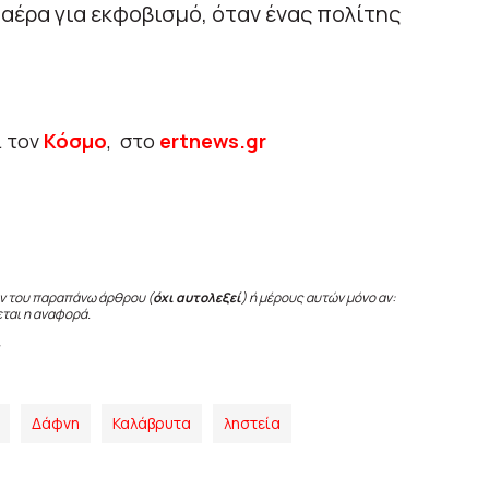
αέρα για εκφοβισμό, όταν ένας πολίτης
ι τον
Κόσμο
, στο
ertnews.gr
ν του παραπάνω άρθρου (
όχι αυτολεξεί
) ή μέρους αυτών μόνο αν:
εται η αναφορά.
Δάφνη
Καλάβρυτα
ληστεία