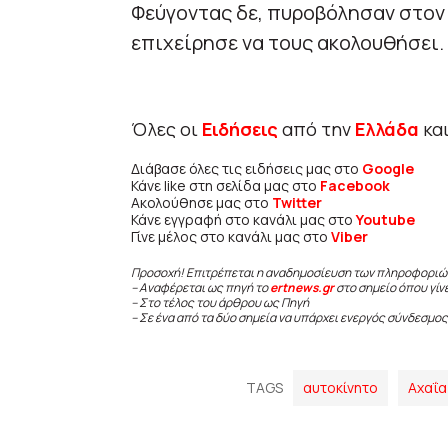
Φεύγοντας δε, πυροβόλησαν στον 
επιχείρησε να τους ακολουθήσει.
Όλες οι
Ειδήσεις
από την
Ελλάδα
κα
Διάβασε όλες τις ειδήσεις μας στο
Google
Κάνε like στη σελίδα μας στο
Facebook
Ακολούθησε μας στο
Twitter
Κάνε εγγραφή στο κανάλι μας στο
Youtube
Γίνε μέλος στο κανάλι μας στο
Viber
Προσοχή! Επιτρέπεται η αναδημοσίευση των πληροφοριώ
– Αναφέρεται ως πηγή το
ertnews.gr
στο σημείο όπου γίν
– Στο τέλος του άρθρου ως Πηγή
– Σε ένα από τα δύο σημεία να υπάρχει ενεργός σύνδεσμος
TAGS
αυτοκίνητο
Αχαΐα