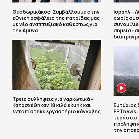
Θεοδωρικάκος: Συμβάλλουμε στην
Ισραήλ – 
εθνική ασφάλεια της πατρίδας μας
χωρίς ουσ
με νέο αναπτυξιακό καθεστώς για
συνομιλίε
την Άμυνα
σημεία «σ
διαπραγμ
Τρεις συλλήψεις για ναρκωτικά –
Κατασχέθηκαν 18 κιλά skunk και
Ευτύχιος
εντοπίστηκε εργαστήριο κάνναβης
ΕΡΤnews: 
τεράστιο 
πρόληψη κ
την αποκ