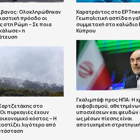
Λίβανος: Ολοκληρώθηκαν
Καρατράντος στο ΕΡΤnew
ιαστική πρόοδο οι
Γεωπολιτική ασπίδα η γα
ς στη Ρώμη – Σε ποια
συμμετοχή στο καλώδιο 
κάλωσε» η
Κύπρου
άτευση
Γκαλιμπάφ προς ΗΠΑ: Η 
 Σαρτζετάκης στο
εκφοβισμού, αθετημένω
Οι πυρκαγιές έχουν
υποσχέσεων και ψευδών
οικονομικό κόστος – Η
ως μέσων πίεσης είναι
οστίζει λιγότερο από
αποτυχημένη στρατηγικ
ατάσταση