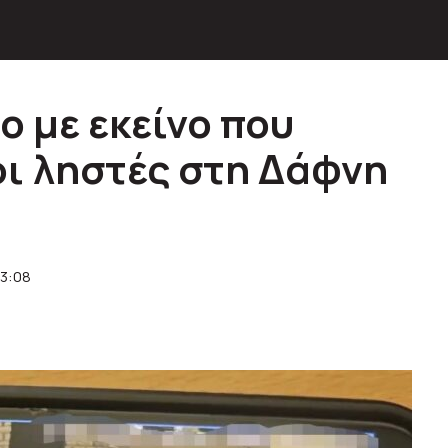
ο με εκείνο που
ι ληστές στη Δάφνη
13:08