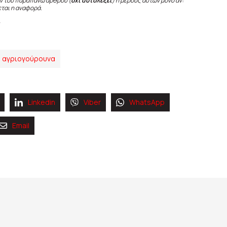
ν του παραπάνω άρθρου (
όχι αυτολεξεί
) ή μέρους αυτών μόνο αν:
εται η αναφορά.
αγριογούρουνα
Linkedin
Viber
WhatsApp
Email