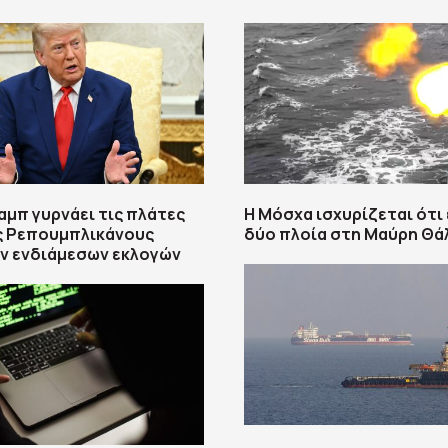
αμπ γυρνάει τις πλάτες
Η Μόσχα ισχυρίζεται ότι
ς Ρεπουμπλικάνους
δύο πλοία στη Μαύρη Θ
ν ενδιάμεσων εκλογών