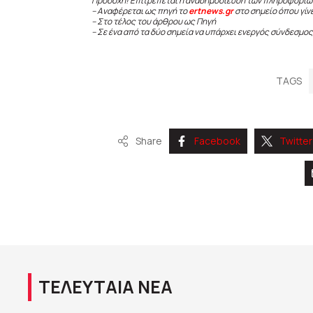
Προσοχή! Επιτρέπεται η αναδημοσίευση των πληροφοριώ
– Αναφέρεται ως πηγή το
ertnews.gr
στο σημείο όπου γίν
– Στο τέλος του άρθρου ως Πηγή
– Σε ένα από τα δύο σημεία να υπάρχει ενεργός σύνδεσμος
TAGS
Share
Facebook
Twitter
ΤΕΛΕΥΤΑΙΑ ΝΕΑ