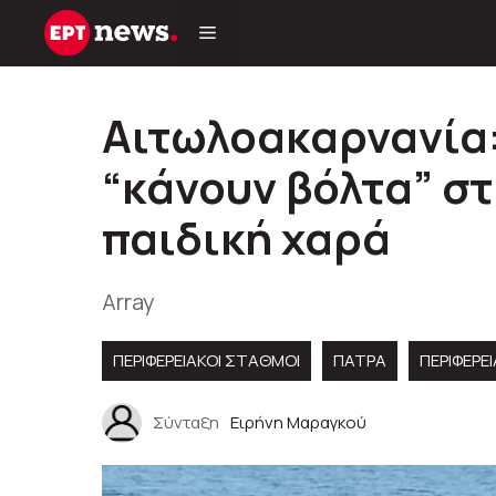
Μετάβαση
σε
περιεχόμενο
Αιτωλοακαρνανία
“κάνουν βόλτα” στ
παιδική χαρά
Array
ΠΕΡΙΦΕΡΕΙΑΚΟΊ ΣΤΑΘΜΟΊ
ΠΑΤΡΑ
ΠΕΡΙΦΈΡΕΙ
Σύνταξη
Ειρήνη Μαραγκού