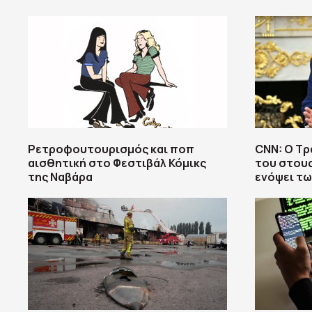
Ρετροφουτουρισμός και ποπ
CNN: Ο Τρ
αισθητική στο Φεστιβάλ Κόμικς
του στου
της Ναβάρα
ενόψει τω