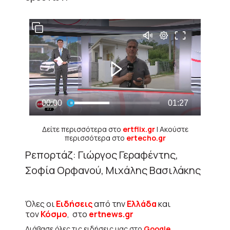
Δείτε περισσότερα στο
ertflix.gr
| Ακούστε
περισσότερα στο
ertecho.gr
Ρεπορτάζ: Γιώργος Γεραφέντης,
Σοφία Ορφανού, Μιχάλης Βασιλάκης
Όλες οι
Ειδήσεις
από την
Ελλάδα
και
τον
Κόσμο
, στο
ertnews.gr
Διάβασε όλες τις ειδήσεις μας στο
Google