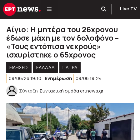
Μετάβαση
Live TV
σε
περιεχόμενο
Αίγιο: Η μητέρα του 26χρονου
έδωσε μάχη με τον δολοφόνο –
«Τους εντόπισα νεκρούς»
ισχυρίστηκε ο 65χρονος
ΕΙΔΗΣΕΙΣ
ΕΛΛΑΔΑ
ΠΑΤΡΑ
09/06/26 19:10
Ενημέρωση
09/06 19:24
Σύνταξη
Συντακτική ομάδα ertnews.gr