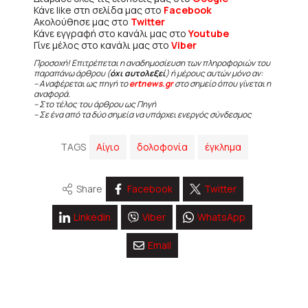
Κάνε like στη σελίδα μας στο
Facebook
Ακολούθησε μας στο
Twitter
Κάνε εγγραφή στο κανάλι μας στο
Youtube
Γίνε μέλος στο κανάλι μας στο
Viber
Προσοχή! Επιτρέπεται η αναδημοσίευση των πληροφοριών του
παραπάνω άρθρου (
όχι αυτολεξεί
) ή μέρους αυτών μόνο αν:
– Αναφέρεται ως πηγή το
ertnews.gr
στο σημείο όπου γίνεται η
αναφορά.
– Στο τέλος του άρθρου ως Πηγή
– Σε ένα από τα δύο σημεία να υπάρχει ενεργός σύνδεσμος
TAGS
Αίγιο
δολοφονία
έγκλημα
Share
Facebook
Twitter
Linkedin
Viber
WhatsApp
Email