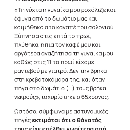
«Τη νύχτα η γυναίκα μου ροχάλιζε και
έφυγα από το δωμάτιο μας και
κοιμήθηκα στο καναπέ του σαλονιού.
Ξύπνησα στις επτά το πρωί,
πλύθηκα, ήπια τον καφέ μου και
αργότερα αναζήτησα τη γυναίκα μου
καθώς στις 11 το πρωί είχαμε
ραντεβού με γιατρό. Δεν την βρήκα
στη κρεβατοκάμαρα της, και όταν
πήγα στο δωμάτιο (…) τους βρήκα
νεκρούς», ισχυρίστηκε ο 65χρονος.
Ωστόσο, σύμφωνα με αστυνομικές
πηγές
εκτιμάται ότι ο θάνατός
τους είχε επέλθει νωρίτερα από