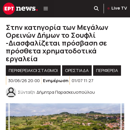
Μετάβαση
Live TV
σε
περιεχόμενο
Στην κατηγορία των Μεγάλων
Ορεινών Δήμων το Σουφλί
-Διασφαλίζεται πρόσβαση σε
πρόσθετα χρηματοδοτικά
εργαλεία
ΠΕΡΙΦΕΡΕΙΑΚΟΊ ΣΤΑΘΜΟΊ
ΟΡΕΣΤΙΑΔΑ
ΠΕΡΙΦΈΡΕΙΑ
30/06/26 20:00
Ενημέρωση
01/07 11:27
Σύνταξη
Δήμητρα Παρασκευοπούλου