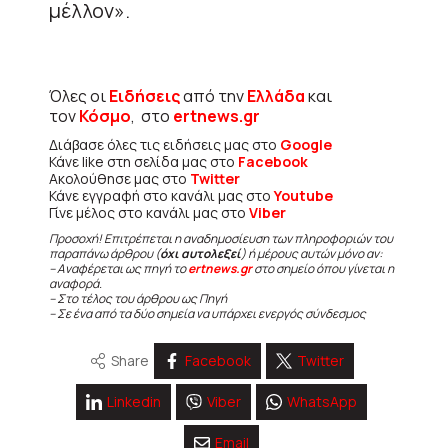
μέλλον».
Όλες οι
Ειδήσεις
από την
Ελλάδα
και
τον
Κόσμο
, στο
ertnews.gr
Διάβασε όλες τις ειδήσεις μας στο
Google
Κάνε like στη σελίδα μας στο
Facebook
Ακολούθησε μας στο
Twitter
Κάνε εγγραφή στο κανάλι μας στο
Youtube
Γίνε μέλος στο κανάλι μας στο
Viber
Προσοχή! Επιτρέπεται η αναδημοσίευση των πληροφοριών του
παραπάνω άρθρου (
όχι αυτολεξεί
) ή μέρους αυτών μόνο αν:
– Αναφέρεται ως πηγή το
ertnews.gr
στο σημείο όπου γίνεται η
αναφορά.
– Στο τέλος του άρθρου ως Πηγή
– Σε ένα από τα δύο σημεία να υπάρχει ενεργός σύνδεσμος
Share
Facebook
Twitter
Linkedin
Viber
WhatsApp
Email