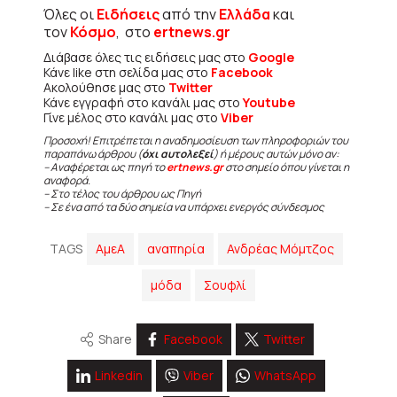
Όλες οι
Ειδήσεις
από την
Ελλάδα
και
τον
Κόσμο
, στο
ertnews.gr
Διάβασε όλες τις ειδήσεις μας στο
Google
Κάνε like στη σελίδα μας στο
Facebook
Ακολούθησε μας στο
Twitter
Κάνε εγγραφή στο κανάλι μας στο
Youtube
Γίνε μέλος στο κανάλι μας στο
Viber
Προσοχή! Επιτρέπεται η αναδημοσίευση των πληροφοριών του
παραπάνω άρθρου (
όχι αυτολεξεί
) ή μέρους αυτών μόνο αν:
– Αναφέρεται ως πηγή το
ertnews.gr
στο σημείο όπου γίνεται η
αναφορά.
– Στο τέλος του άρθρου ως Πηγή
– Σε ένα από τα δύο σημεία να υπάρχει ενεργός σύνδεσμος
TAGS
ΑμεΑ
αναπηρία
Ανδρέας Μόμτζος
μόδα
Σουφλί
Share
Facebook
Twitter
Linkedin
Viber
WhatsApp