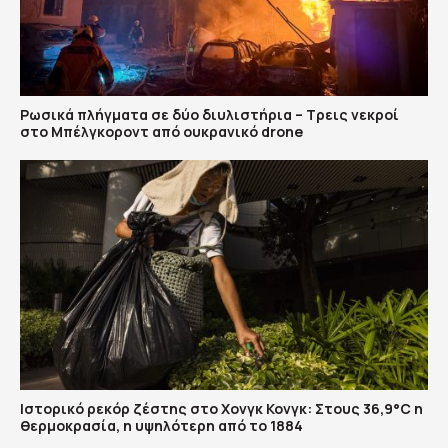
Ρωσικά πλήγματα σε δύο διυλιστήρια – Τρεις νεκροί
στο Μπέλγκοροντ από ουκρανικό drone
Ιστορικό ρεκόρ ζέστης στο Χονγκ Κονγκ: Στους 36,9°C η
θερμοκρασία, η υψηλότερη από το 1884