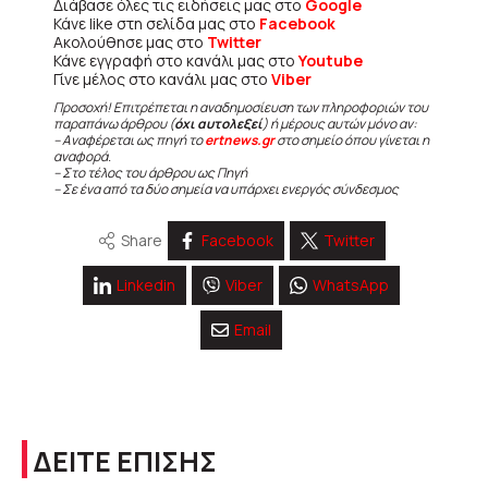
Διάβασε όλες τις ειδήσεις μας στο
Google
Κάνε like στη σελίδα μας στο
Facebook
Ακολούθησε μας στο
Twitter
Κάνε εγγραφή στο κανάλι μας στο
Youtube
Γίνε μέλος στο κανάλι μας στο
Viber
Προσοχή! Επιτρέπεται η αναδημοσίευση των πληροφοριών του
παραπάνω άρθρου (
όχι αυτολεξεί
) ή μέρους αυτών μόνο αν:
– Αναφέρεται ως πηγή το
ertnews.gr
στο σημείο όπου γίνεται η
αναφορά.
– Στο τέλος του άρθρου ως Πηγή
– Σε ένα από τα δύο σημεία να υπάρχει ενεργός σύνδεσμος
Share
Facebook
Twitter
Linkedin
Viber
WhatsApp
Email
ΔΕΙΤΕ ΕΠΙΣΗΣ