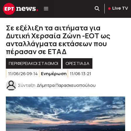
Μετάβαση
Live TV
σε
περιεχόμενο
Σε εξέλιξη τα αιτήματα για
Δυτική Χερσαία Ζώνη -ΕΟΤ ως
ανταλλάγματα εκτάσεων που
πέρασαν σε ΕΤΑΔ
ΠΕΡΙΦΕΡΕΙΑΚΟΊ ΣΤΑΘΜΟΊ
ΟΡΕΣΤΙΑΔΑ
11/06/26 09:14
Ενημέρωση
11/06 13:21
Σύνταξη
Δήμητρα Παρασκευοπούλου