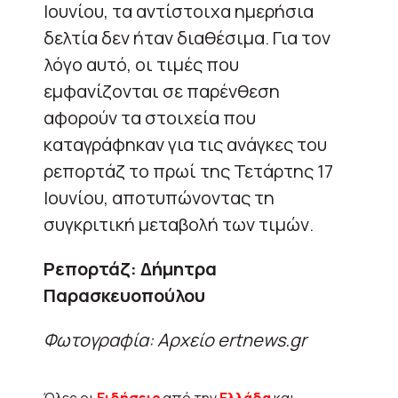
Ιουνίου, τα αντίστοιχα ημερήσια
δελτία δεν ήταν διαθέσιμα. Για τον
λόγο αυτό, οι τιμές που
εμφανίζονται σε παρένθεση
αφορούν τα στοιχεία που
καταγράφηκαν για τις ανάγκες του
ρεπορτάζ το πρωί της Τετάρτης 17
Ιουνίου, αποτυπώνοντας τη
συγκριτική μεταβολή των τιμών.
Ρεπορτάζ: Δήμητρα
Παρασκευοπούλου
Φωτογραφία: Αρχείο ertnews.gr
Όλες οι
Ειδήσεις
από την
Ελλάδα
και