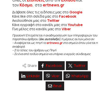
τον
Κόσμο
, στο
ertnews.gr
Διάβασε όλες τις ειδήσεις μας στο
Google
Κάνε like στη σελίδα μας στο
Facebook
Ακολούθησε μας στο
Twitter
Κάνε εγγραφή στο κανάλι μας στο
Youtube
Γίνε μέλος στο κανάλι μας στο
Viber
Προσοχή! Επιτρέπεται η αναδημοσίευση των πληροφοριών του
παραπάνω άρθρου (
όχι αυτολεξεί
) ή μέρους αυτών μόνο αν:
– Αναφέρεται ως πηγή το
ertnews.gr
στο σημείο όπου γίνεται η
αναφορά.
– Στο τέλος του άρθρου ως Πηγή
– Σε ένα από τα δύο σημεία να υπάρχει ενεργός σύνδεσμος
Share
Facebook
Twitter
Linkedin
Viber
WhatsApp
Email