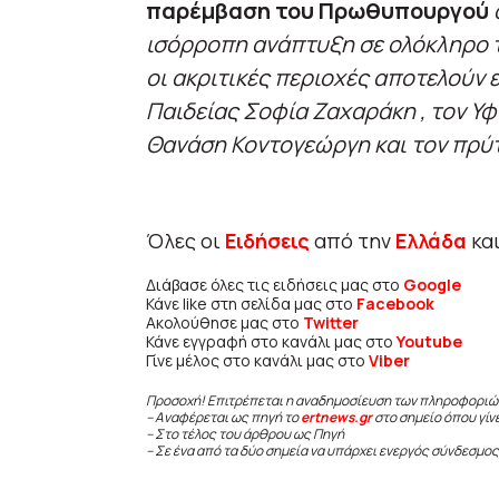
παρέμβαση του Πρωθυπουργού
ισόρροπη ανάπτυξη σε ολόκληρο τ
οι ακριτικές περιοχές αποτελούν
Παιδείας Σοφία Ζαχαράκη , τον
Θανάση Κοντογεώργη και τον πρ
Όλες οι
Ειδήσεις
από την
Ελλάδα
κα
Διάβασε όλες τις ειδήσεις μας στο
Google
Κάνε like στη σελίδα μας στο
Facebook
Ακολούθησε μας στο
Twitter
Κάνε εγγραφή στο κανάλι μας στο
Youtube
Γίνε μέλος στο κανάλι μας στο
Viber
Προσοχή! Επιτρέπεται η αναδημοσίευση των πληροφοριώ
– Αναφέρεται ως πηγή το
ertnews.gr
στο σημείο όπου γίν
– Στο τέλος του άρθρου ως Πηγή
– Σε ένα από τα δύο σημεία να υπάρχει ενεργός σύνδεσμος