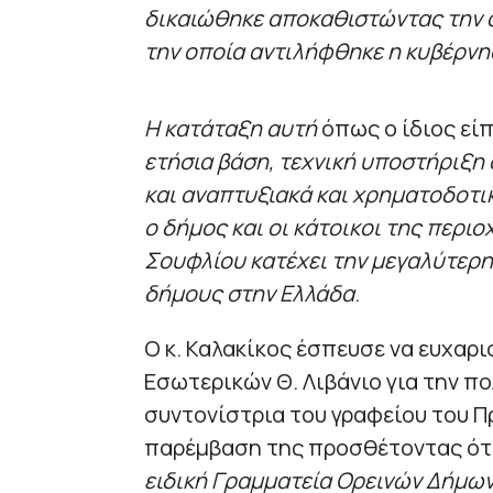
δικαιώθηκε αποκαθιστώντας την 
την οποία αντιλήφθηκε η κυβέρν
Η κατάταξη αυτή
όπως ο ίδιος εί
ετήσια βάση, τεχνική υποστήριξη 
και αναπτυξιακά και χρηματοδοτικ
ο δήμος και οι κάτοικοι της περιο
Σουφλίου κατέχει την μεγαλύτερη
δήμους στην Ελλάδα
.
Ο κ. Καλακίκος έσπευσε να ευχαρ
Εσωτερικών Θ. Λιβάνιο για την π
συντονίστρια του γραφείου του 
παρέμβαση της προσθέτοντας ότ
ειδική Γραμματεία Ορεινών Δήμω