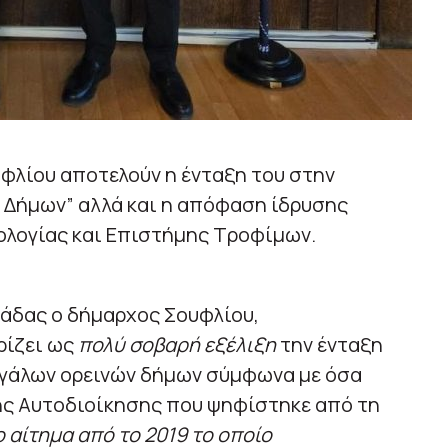
υφλίου αποτελούν η ένταξη του στην
 Δήμων” αλλά και η απόφαση ίδρυσης
λογίας και Επιστήμης Τροφίμων.
ιάδας ο δήμαρχος Σουφλίου,
ρίζει ως
πολύ σοβαρή εξέλιξη
την ένταξη
εγάλων ορεινών δήμων σύμφωνα με όσα
ής Αυτοδιοίκησης που ψηφίστηκε από τη
 αίτημα από το 2019 το οποίο