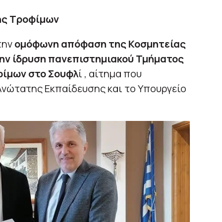
ης Τροφίμων
την
ομόφωνη απόφαση της Κοσμητείας
 την ίδρυση πανεπιστημιακού Τμήματος
φίμων στο Σουφλ
ί , αίτημα που
Ανώτατης Εκπαίδευσης και το Υπουργείο