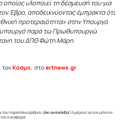
ο οποίος υλοποιεί τη δέσμευσή του για
ον Έβρο, αποδεικνύοντας έμπρακτα ότι
 εθνική προτεραιότητα» στην Υπουργό
 Υφυπουργό παρά τω Πρωθυπουργώ
ύτανη του ΔΠΘ Φώτη Μάρη
.
ι τον
Κόσμο
, στο
ertnews.gr
ν του παραπάνω άρθρου (
όχι αυτολεξεί
) ή μέρους αυτών μόνο αν:
εται η αναφορά.