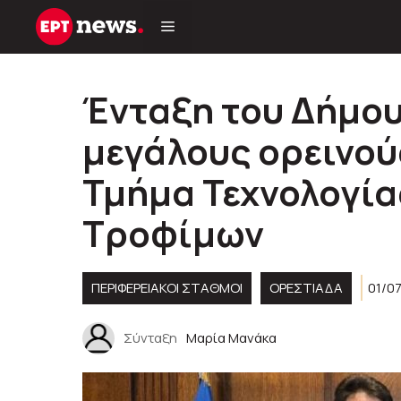
Μετάβαση
σε
περιεχόμενο
Ένταξη του Δήμου
μεγάλους ορεινού
Τμήμα Τεχνολογία
Τροφίμων
ΠΕΡΙΦΕΡΕΙΑΚΟΊ ΣΤΑΘΜΟΊ
ΟΡΕΣΤΙΑΔΑ
01/0
Σύνταξη
Μαρία Μανάκα