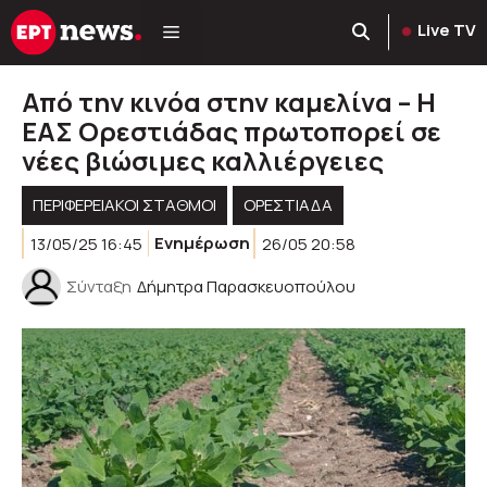
Μετάβαση
Live TV
σε
περιεχόμενο
Από την κινόα στην καμελίνα – Η
ΕΑΣ Ορεστιάδας πρωτοπορεί σε
νέες βιώσιμες καλλιέργειες
ΠΕΡΙΦΕΡΕΙΑΚΟΊ ΣΤΑΘΜΟΊ
ΟΡΕΣΤΙΑΔΑ
13/05/25 16:45
Ενημέρωση
26/05 20:58
Σύνταξη
Δήμητρα Παρασκευοπούλου