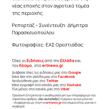
νέας εποχής στον αγροτικό τομέα
της περιοχής.
Ρεπορτάζ – Συνέντευξη: Δήμητρα
Παρασκευοπούλου
Φωτογραφίες: ΕΑΣ Ορεστιάδας
Όλες οι
Ειδήσεις
από την
Ελλάδα
και
τον
Κόσμο
, στο
ertnews.gr
Διάβασε όλες τις ειδήσεις μας στο
Google
Κάνε like στη σελίδα μας στο
Facebook
Ακολούθησε μας στο
Twitter
Κάνε εγγραφή στο κανάλι μας στο
Youtube
Γίνε μέλος στο κανάλι μας στο
Viber
Προσοχή! Επιτρέπεται η αναδημοσίευση των πληροφοριών του
παραπάνω άρθρου (
όχι αυτολεξεί
) ή μέρους αυτών μόνο αν:
– Αναφέρεται ως πηγή το
ertnews.gr
στο σημείο όπου γίνεται η
αναφορά.