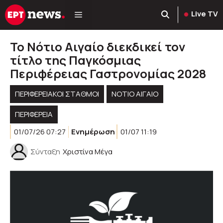
Μετάβαση
Live TV
σε
περιεχόμενο
Το Νότιο Αιγαίο διεκδικεί τον
τίτλο της Παγκόσμιας
Περιφέρειας Γαστρονομίας 2028
ΠΕΡΙΦΕΡΕΙΑΚΟΊ ΣΤΑΘΜΟΊ
ΝΟΤΙΟ ΑΙΓΑΙΟ
ΠΕΡΙΦΈΡΕΙΑ
01/07/26 07:27
Ενημέρωση
01/07 11:19
Σύνταξη
Χριστίνα Μέγα