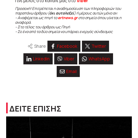
Γίνε μέλος στο κανάλι μας στο
Viber
Προσοχή! Επιτρέπεται η αναδημοσίευση των πληροφοριών του
παραπάνω άρθρου (
όχι αυτολεξεί
) ή μέρους αυτών μόνο αν:
– Αναφέρεται ως πηγή το
ertnews.gr
στο σημείο όπου γίνεται η
αναφορά.
– Στο τέλος του άρθρου ως Πηγή
– Σε ένα από τα δύο σημεία να υπάρχει ενεργός σύνδεσμος
Share
Facebook
Twitter
Linkedin
Viber
WhatsApp
Email
ΔΕΙΤΕ ΕΠΙΣΗΣ