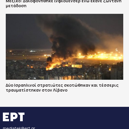
Μεξικό: Δολοφονήθηκε ινφλουένσερ ενώ έκανε ζωντανή
μετάδοση
Δύο Ισραηλινοί στρατιώτες σκοτώθηκαν και τέσσερις
τραυματίστηκαν στον Λίβανο
mediatek@ert.gr