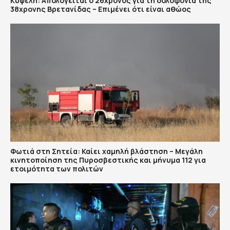
Κυψέλη: Απολογείται ο 26χρονος για τη δολοφονία της
38χρονης Βρετανίδας – Επιμένει ότι είναι αθώος
Φωτιά στη Σητεία: Καίει χαμηλή βλάστηση – Μεγάλη
κινητοποίηση της Πυροσβεστικής και μήνυμα 112 για
ετοιμότητα των πολιτών