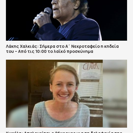
Λάκης Χαλκιάς: Σήμερα στο Α΄ Νεκροταφείο η κηδεία
του – Από τις 10:00 το λαϊκό προσκύνημα