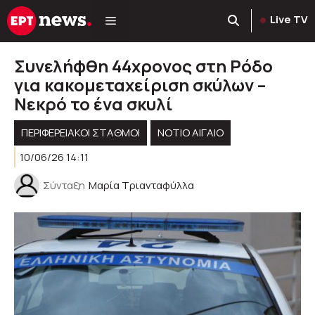
Μετάβαση
Live TV
σε
περιεχόμενο
Συνελήφθη 44χρονος στη Ρόδο
για κακομεταχείριση σκύλων –
Νεκρό το ένα σκυλί
ΠΕΡΙΦΕΡΕΙΑΚΟΊ ΣΤΑΘΜΟΊ
ΝΟΤΙΟ ΑΙΓΑΙΟ
10/06/26 14:11
Σύνταξη
Μαρία Τριανταφύλλα