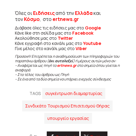
Όλες οι
Ειδήσεις
από την
Ελλάδα
και
τον
Κόσμο
, στο
ertnews.gr
Διάβασε όλες τις ειδήσεις μας στο
Google
Κάνε like στη σελίδα μας στο
Facebook
Ακολούθησε μας στο
Twitter
Κάνε εγγραφή στο κανάλι μας στο
Youtube
Γίνε μέλος στο κανάλι μας στο
Viber
Προσοχή! Επιτρέπεται η αναδημοσίευση των πληροφοριών του
παραπάνω άρθρου (
όχι αυτολεξεί
) ή μέρους αυτών μόνο αν:
– Αναφέρεται ως πηγή το
ertnews.gr
στο σημείο όπου γίνεται η
αναφορά.
– Στο τέλος του άρθρου ως Πηγή
– Σε ένα από τα δύο σημεία να υπάρχει ενεργός σύνδεσμος
TAGS
συγκέντρωση διαμαρτυρίας
Συνδικάτο Τουρισμού Επισιτισμού Θήρας
υπουργείο εργασίας