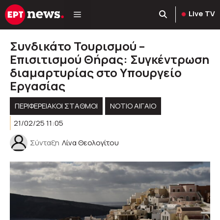
Μετάβαση
Live TV
σε
περιεχόμενο
Συνδικάτο Τουρισμού –
Επισιτισμού Θήρας: Συγκέντρωση
διαμαρτυρίας στο Υπουργείο
Εργασίας
ΠΕΡΙΦΕΡΕΙΑΚΟΊ ΣΤΑΘΜΟΊ
ΝΟΤΙΟ ΑΙΓΑΙΟ
21/02/25 11:05
Σύνταξη
Λίνα Θεολογίτου