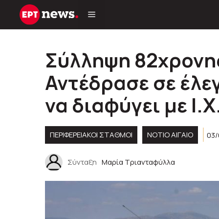
Μετάβαση
σε
περιεχόμενο
Σύλληψη 82χρονης
Αντέδρασε σε έλε
να διαφύγει με Ι.Χ
ΠΕΡΙΦΕΡΕΙΑΚΟΊ ΣΤΑΘΜΟΊ
ΝΟΤΙΟ ΑΙΓΑΙΟ
03/
Σύνταξη
Μαρία Τριανταφύλλα