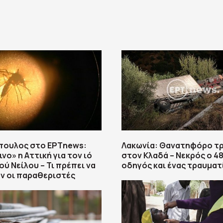
πουλος στο ΕΡΤnews:
Λακωνία: Θανατηφόρο τ
νο» η Αττική για τον ιό
στον Κλαδά – Νεκρός ο 4
ού Νείλου – Τι πρέπει να
οδηγός και ένας τραυματ
ν οι παραθεριστές