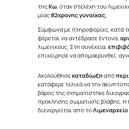
της
Κω
, όταν στελέχη του Λιμεν
μίας
82χρονης γυναίκας.
Σύμφωνα με πληροφορίες, κατά τη
φέρεται να αντέδρασε έντονα,
αρ
λιμενικούς. Στη συνέχεια,
επιβιβ
επιχείρησε να απομακρυνθεί, αγν
Ακολούθησε
καταδίωξη
από
περι
κατάφερε τελικά να την ακινητοπο
βάρος της σχηματίστηκε δικογραφ
πρόκλησης σωματικής βλάβης. Η 
διενεργείται από το
Λιμεναρχείο