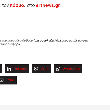
ι τον
Κόσμο
, στο
ertnews.gr
ν του παραπάνω άρθρου (
όχι αυτολεξεί
) ή μέρους αυτών μόνο αν:
εται η αναφορά.
Linkedin
Viber
WhatsApp
Email