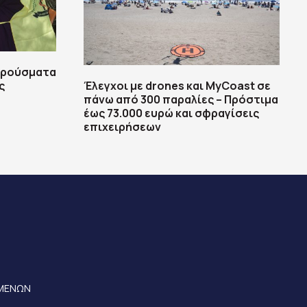
 κρούσματα
ς
Έλεγχοι με drones και MyCoast σε
πάνω από 300 παραλίες – Πρόστιμα
έως 73.000 ευρώ και σφραγίσεις
επιχειρήσεων
ΟΜΕΝΩΝ