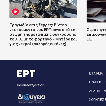
Τραγωδία στις Σέρρες: Βίντεο
ντοκουμέντο του ΕΡΤnews από τη
Στρατηγικ
στιγμή της μετωπικής σύγκρουσης
Επικοινων
του Ι.Χ. με το φορτηγό – Μητέρα και
ΕΙΕ
γιος νεκροί (σκληρές εικόνες)
ΕΤΑΙΡΕΙΑ
ΓΡΑΦΕΙΟ 
mediatek@ert.gr
ΔΕΛΤΙΑ Τ
ΧΟΡΗΓΙΕΣ 