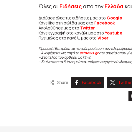
Όλες οι
Ειδήσεις
από την
Ελλάδα
κα
Διάβασε όλες τις ειδήσεις μας στο
Google
Κάνε like στη σελίδα μας στο
Facebook
Ακολούθησε μας στο
Twitter
Κάνε εγγραφή στο κανάλι μας στο
Youtube
Γίνε μέλος στο κανάλι μας στο
Viber
Προσοχή! Επιτρέπεται η αναδημοσίευση των πληροφοριώ
– Αναφέρεται ως πηγή το
ertnews.gr
στο σημείο όπου γίν
– Στο τέλος του άρθρου ως Πηγή
– Σε ένα από τα δύο σημεία να υπάρχει ενεργός σύνδεσμος
Share
Facebook
Twitter