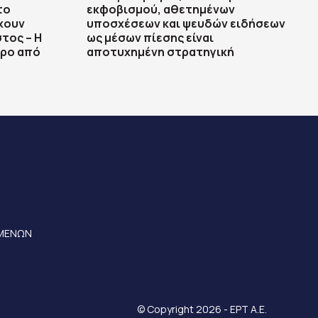
το
εκφοβισμού, αθετημένων
χουν
υποσχέσεων και ψευδών ειδήσεων
τος – Η
ως μέσων πίεσης είναι
ερο από
αποτυχημένη στρατηγική
ΟΜΕΝΩΝ
© Copyright 2026 - ΕΡΤ Α.Ε.