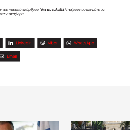
ν του παραπάνω άρθρου (
όχι αυτολεξεί
) ή μέρους αυτών μόνο αν:
εται η αναφορά.
Linkedin
Viber
WhatsApp
Email