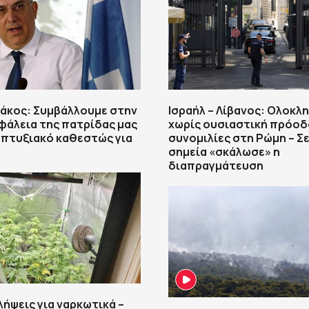
άκος: Συμβάλλουμε στην
Ισραήλ – Λίβανος: Ολοκ
φάλεια της πατρίδας μας
χωρίς ουσιαστική πρόοδ
απτυξιακό καθεστώς για
συνομιλίες στη Ρώμη – Σ
σημεία «σκάλωσε» η
διαπραγμάτευση
λήψεις για ναρκωτικά –