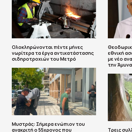
Ολοκληρώνονται πέντε μήνες
Θεοδωρικ
νωρίτερα τα έργα αντικατάστασης
εθνική ασ
σιδηροτροχιών του Mετρό
με νέο αν
την Άμυνα
Μυστράς: Σήμερα ενώπιον του
ανακριτή ο 55χρονος που
Τρεις συλ