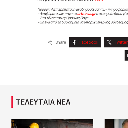
Προσοχή! Επιτρέπεται η αναδημοσίευση των πληροφοριώ
– Αναφέρεται ως πηγή το
ertnews.gr
στο σημείο όπου γίν
– Στο τέλος του άρθρου ως Πηγή
– Σε ένα από τα δύο σημεία να υπάρχει ενεργός σύνδεσμος
Share
Facebook
Twitter
ΤΕΛΕΥΤΑΙΑ ΝΕΑ