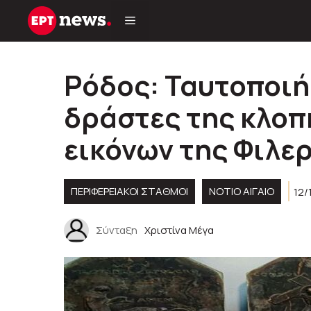
Μετάβαση
σε
περιεχόμενο
Ρόδος: Ταυτοποιή
δράστες της κλοπ
εικόνων της Φιλε
ΠΕΡΙΦΕΡΕΙΑΚΟΊ ΣΤΑΘΜΟΊ
ΝΟΤΙΟ ΑΙΓΑΙΟ
12/
Σύνταξη
Χριστίνα Μέγα