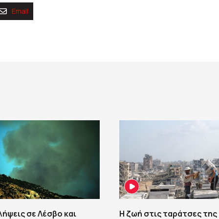
Email
λήψεις σε Λέσβο και
Η ζωή στις ταράτσες της