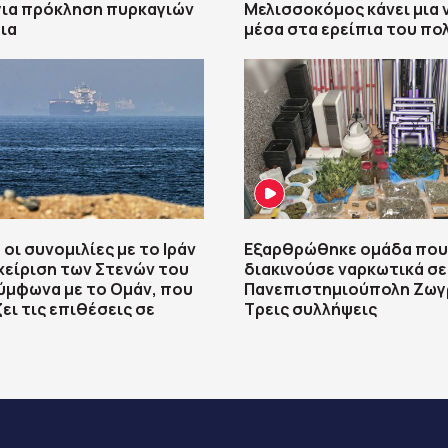
για πρόκληση πυρκαγιών
Μελισσοκόμος κάνει μια 
ια
μέσα στα ερείπια του πο
οι συνομιλίες με το Ιράν
Εξαρθρώθηκε ομάδα που
αχείριση των Στενών του
διακινούσε ναρκωτικά σε
ύμφωνα με το Ομάν, που
Πανεπιστημιούπολη Ζωγ
ει τις επιθέσεις σε
Τρεις συλλήψεις