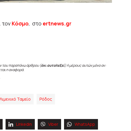
ι τον
Κόσμο
, στο
ertnews.gr
ν του παραπάνω άρθρου (
όχι αυτολεξεί
) ή μέρους αυτών μόνο αν:
εται η αναφορά.
Λιμενικό Ταμείο
Ρόδος
Linkedin
Viber
WhatsApp