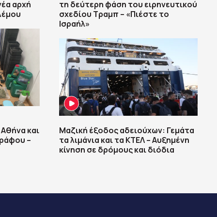
νέα αρχή
τη δεύτερη φάση του ειρηνευτικού
λέμου
σχεδίου Τραμπ – «Πιέστε το
Ισραήλ»
 Αθήνα και
Μαζική έξοδος αδειούχων: Γεμάτα
ράφου –
τα λιμάνια και τα ΚΤΕΛ – Αυξημένη
κίνηση σε δρόμους και διόδια