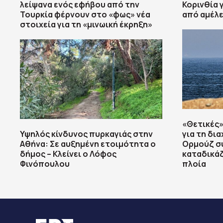
λείψανα ενός εφήβου από την
Κορινθία 
Τουρκία φέρνουν στο «φως» νέα
από αμέλε
στοιχεία για τη «μινωική έκρηξη»
«Θετικές» 
Υψηλός κίνδυνος πυρκαγιάς στην
για τη δι
Αθήνα: Σε αυξημένη ετοιμότητα ο
Ορμούζ σ
δήμος – Κλείνει ο Λόφος
καταδικάζ
Φινόπουλου
πλοία