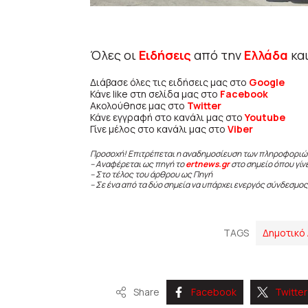
Όλες οι
Ειδήσεις
από την
Ελλάδα
κα
Διάβασε όλες τις ειδήσεις μας στο
Google
Κάνε like στη σελίδα μας στο
Facebook
Ακολούθησε μας στο
Twitter
Κάνε εγγραφή στο κανάλι μας στο
Youtube
Γίνε μέλος στο κανάλι μας στο
Viber
Προσοχή! Επιτρέπεται η αναδημοσίευση των πληροφοριώ
– Αναφέρεται ως πηγή το
ertnews.gr
στο σημείο όπου γίν
– Στο τέλος του άρθρου ως Πηγή
– Σε ένα από τα δύο σημεία να υπάρχει ενεργός σύνδεσμος
TAGS
Δημοτικό 
Share
Facebook
Twitter