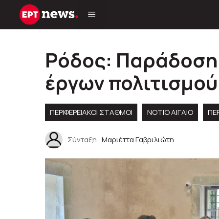
Μετάβαση
σε
περιεχόμενο
Ρόδος: Παράδοση
έργων πολιτισμού
ΠΕΡΙΦΕΡΕΙΑΚΟΊ ΣΤΑΘΜΟΊ
ΝΟΤΙΟ ΑΙΓΑΙΟ
ΠΕΡ
Σύνταξη
Μαριέττα Γαβριλιώτη