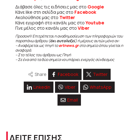
Διάβασε όλες τις ειδήσεις μας στο
Google
Κάνε like στη σελίδα μας στο
Facebook
Ακολούθησε μας στο
Twitter
Κάνε εγγραφή στο κανάλι μας στο
Youtube
Γίνε μέλος στο κανάλι μας στο
Viber
Προσοχή! Επιτρέπεται η αναδημοσίευση των πληροφοριών του
παραπάνω άρθρου (
όχι αυτολεξεί
) ή μέρους αυτών μόνο αν:
– Αναφέρεται ως πηγή το
ertnews.gr
στο σημείο όπου γίνεται η
αναφορά.
– Στο τέλος του άρθρου ως Πηγή
– Σε ένα από τα δύο σημεία να υπάρχει ενεργός σύνδεσμος
Share
Facebook
Twitter
Linkedin
Viber
WhatsApp
Email
ΔΕΙΤΕ ΕΠΙΣΗΣ