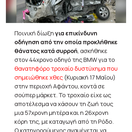
Ποινική δίωξη
για επικίνδυνη
οδήγηση από την οποία προκλήθηκε
θάνατος κατά συρροή
, ασκήθηκε
στον 44χρονο οδηγό της BMW για το
θανατηφόρο τροχαίο δυστύχημα που
σημειώθηκε χθες
(Κυριακή 17 Μαΐου)
στην περιοχή Αφάντου, κοντά σε
σούπερ μάρκετ. Το τροχαίο είχε ως
αποτέλεσμα να χάσουν τη ζωή τους
μια 57χρονη μητέρα και η 26χρονη
κόρη της, με καταγωγή από τη Ρόδο.
Ο κατηγορούμενος αναμένεται να