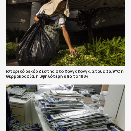
Ιστορικό ρεκόρ ζέστης στο Χονγκ Κονγκ: Στους 36,9°C η
θερμοκρασία, η υψηλότερη από το 1884