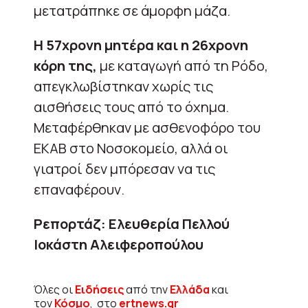
μετατράπηκε σε άμορφη μάζα.
Η 57χρονη μητέρα και η 26χρονη
κόρη της,
με καταγωγή από τη Ρόδο,
απεγκλωβίστηκαν χωρίς τις
αισθήσεις τους από το όχημα.
Μεταφέρθηκαν με ασθενοφόρο του
ΕΚΑΒ στο Νοσοκομείο, αλλά οι
γιατροί δεν μπόρεσαν να τις
επαναφέρουν.
Ρεπορτάζ: Ελευθερία Πελλού
Ιοκάστη Αλειφεροπούλου
Όλες οι
Ειδήσεις
από την
Ελλάδα
και
τον
Κόσμο
, στο
ertnews.gr