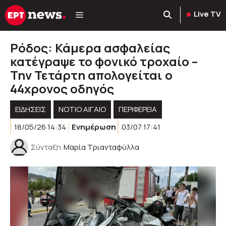
Μετάβαση
Live TV
σε
περιεχόμενο
Ρόδος: Κάμερα ασφαλείας
κατέγραψε το φονικό τροχαίο –
Την Τετάρτη απολογείται ο
44χρονος οδηγός
ΕΙΔΗΣΕΙΣ
ΝΟΤΙΟ ΑΙΓΑΙΟ
ΠΕΡΙΦΈΡΕΙΑ
18/05/26 14:34
Ενημέρωση
03/07 17:41
Σύνταξη
Μαρία Τριανταφύλλα