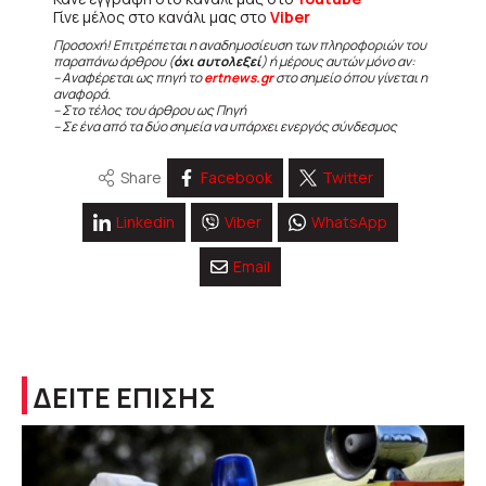
Γίνε μέλος στο κανάλι μας στο
Viber
Προσοχή! Επιτρέπεται η αναδημοσίευση των πληροφοριών του
παραπάνω άρθρου (
όχι αυτολεξεί
) ή μέρους αυτών μόνο αν:
– Αναφέρεται ως πηγή το
ertnews.gr
στο σημείο όπου γίνεται η
αναφορά.
– Στο τέλος του άρθρου ως Πηγή
– Σε ένα από τα δύο σημεία να υπάρχει ενεργός σύνδεσμος
Share
Facebook
Twitter
Linkedin
Viber
WhatsApp
Email
ΔΕΙΤΕ ΕΠΙΣΗΣ