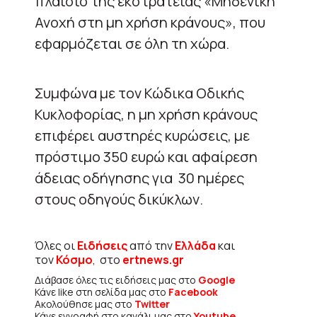
πλαίσιο της εκστρατείας «Μηδενική
Ανοχή στη μη χρήση κράνους», που
εφαρμόζεται σε όλη τη χώρα.
Συμφώνα με τον Κώδικα Οδικής
Κυκλοφορίας, η μη χρήση κράνους
επιφέρει αυστηρές κυρώσεις, με
πρόστιμο 350 ευρώ και αφαίρεση
άδειας οδήγησης για 30 ημέρες
στους οδηγούς δικύκλων.
Όλες οι
Ειδήσεις
από την
Ελλάδα
και
τον
Κόσμο
, στο
ertnews.gr
Διάβασε όλες τις ειδήσεις μας στο
Google
Κάνε like στη σελίδα μας στο
Facebook
Ακολούθησε μας στο
Twitter
Κάνε εγγραφή στο κανάλι μας στο
Youtube