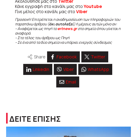
Ακολούθησε μας στο
Twitter
Κάνε εγγραφή στο κανάλι μας στο
Youtube
Γίνε μέλος στο κανάλι μας στο
Viber
Προσοχή! Επιτρέπεται η αναδημοσίευση των πληροφοριών του
παραπάνω άρθρου (
όχι αυτολεξεί
) ή μέρους αυτών μόνο αν:
– Αναφέρεται ως πηγή το
ertnews.gr
στο σημείο όπου γίνεται η
αναφορά.
– Στο τέλος του άρθρου ως Πηγή
– Σε ένα από τα δύο σημεία να υπάρχει ενεργός σύνδεσμος
Share
Facebook
Twitter
Linkedin
Viber
WhatsApp
Email
ΔΕΙΤΕ ΕΠΙΣΗΣ