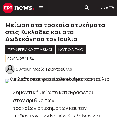
Μετάβαση
Live TV
σε
περιεχόμενο
Μείωση στα τροχαία ατυχήματα
στις Κυκλάδες και στα
Δωδεκάνησα τον Ιούλιο
ΠΕΡΙΦΕΡΕΙΑΚΟΊ ΣΤΑΘΜΟΊ
ΝΟΤΙΟ ΑΙΓΑΙΟ
07/08/25 11:54
Σύνταξη
Μαρία Τριανταφύλλα
Σημαντική μείωση καταγράφεται
στον αριθμό των
τροχαίων ατυχημάτων και τον
παθόντων των Νομών Κυκλάδων και