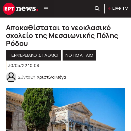
Μετάβαση
Live TV
σε
περιεχόμενο
Αποκαθίσταται το νεοκλασικό
σχολείο της Μεσαιωνικής Πόλης
Ρόδου
ΠΕΡΙΦΕΡΕΙΑΚΟΊ ΣΤΑΘΜΟΊ
ΝΟΤΙΟ ΑΙΓΑΙΟ
30/05/22 10:08
Σύνταξη
Χριστίνα Μέγα