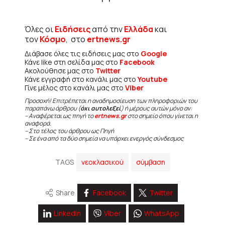
Όλες οι
Ειδήσεις
από την
Ελλάδα
και
τον
Κόσμο
, στο
ertnews.gr
Διάβασε όλες τις ειδήσεις μας στο
Google
Κάνε like στη σελίδα μας στο
Facebook
Ακολούθησε μας στο
Twitter
Κάνε εγγραφή στο κανάλι μας στο
Youtube
Γίνε μέλος στο κανάλι μας στο
Viber
Προσοχή! Επιτρέπεται η αναδημοσίευση των πληροφοριών του
παραπάνω άρθρου (
όχι αυτολεξεί
) ή μέρους αυτών μόνο αν:
– Αναφέρεται ως πηγή το
ertnews.gr
στο σημείο όπου γίνεται η
αναφορά.
– Στο τέλος του άρθρου ως Πηγή
– Σε ένα από τα δύο σημεία να υπάρχει ενεργός σύνδεσμος
TAGS
νεοκλασικού
σύμβαση
Share
Facebook
Twitter
Linkedin
Viber
WhatsApp