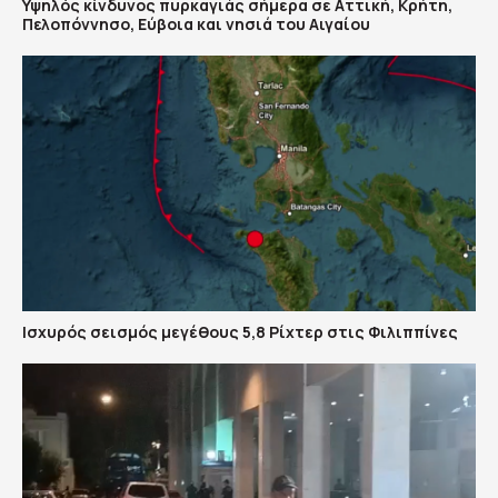
Υψηλός κίνδυνος πυρκαγιάς σήμερα σε Αττική, Κρήτη,
Πελοπόννησο, Εύβοια και νησιά του Αιγαίου
Ισχυρός σεισμός μεγέθους 5,8 Ρίχτερ στις Φιλιππίνες