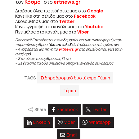
τον
Κόσμο
, στο
ertnews.gr
Διάβασε όλες τις ειδήσεις μας στο
Google
Κάνε like στη σελίδα μας στο
Facebook
Ακολούθησε μας στο
Twitter
Κάνε εγγραφή στο κανάλι μας στο
Youtube
Γίνε μέλος στο κανάλι μας στο
Viber
Προσοχή! Επιτρέπεται η αναδημοσίευση των πληροφοριών του
παραπάνω άρθρου (
όχι αυτολεξεί
) ή μέρους αυτών μόνο αν:
– Αναφέρεται ως πηγή το
ertnews.gr
στο σημείο όπου γίνεται η
αναφορά.
– Στο τέλος του άρθρου ως Πηγή
– Σε ένα από τα δύο σημεία να υπάρχει ενεργός σύνδεσμος
TAGS
Σιδηροδρομικό δυστύχημα Τέμπη
Τέμπη
Share
Facebook
Twitter
Linkedin
Viber
WhatsApp
Email