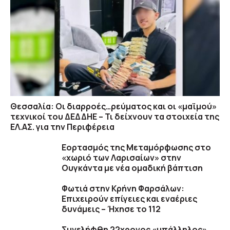
Θεσσαλία: Οι διαρροές…ρεύματος και οι «μαϊμού»
τεχνικοί του ΔΕΔΔΗΕ – Τι δείχνουν τα στοιχεία της
ΕΛ.ΑΣ. για την Περιφέρεια
Εορτασμός της Μεταμόρφωσης στο
«χωριό των Λαρισαίων» στην
Ουγκάντα με νέα ομαδική βάπτιση
Φωτιά στην Κρήνη Φαρσάλων:
Επιχειρούν επίγειες και εναέριες
δυνάμεις – Ήχησε το 112
Συνελήφθη 22χρονος «υπάλληλος»