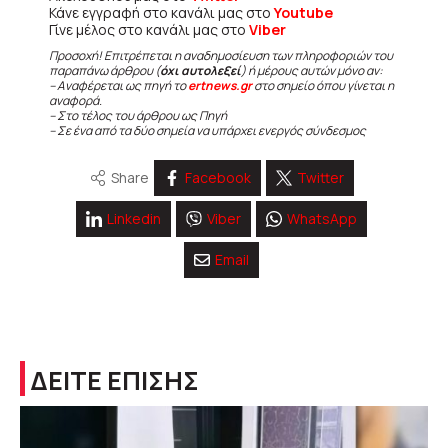
Κάνε εγγραφή στο κανάλι μας στο
Youtube
Γίνε μέλος στο κανάλι μας στο
Viber
Προσοχή! Επιτρέπεται η αναδημοσίευση των πληροφοριών του
παραπάνω άρθρου (
όχι αυτολεξεί
) ή μέρους αυτών μόνο αν:
– Αναφέρεται ως πηγή το
ertnews.gr
στο σημείο όπου γίνεται η
αναφορά.
– Στο τέλος του άρθρου ως Πηγή
– Σε ένα από τα δύο σημεία να υπάρχει ενεργός σύνδεσμος
Share
Facebook
Twitter
Linkedin
Viber
WhatsApp
Email
ΔΕΙΤΕ ΕΠΙΣΗΣ