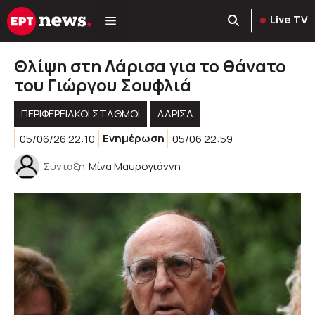
Μετάβαση
Live TV
σε
περιεχόμενο
Θλίψη στη Λάρισα για το θάνατο
του Γιώργου Σουφλιά
ΠΕΡΙΦΕΡΕΙΑΚΟΊ ΣΤΑΘΜΟΊ
ΛΑΡΙΣΑ
05/06/26 22:10
Ενημέρωση
05/06 22:59
Σύνταξη
Μίνα Μαυρογιάννη