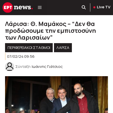
Μετάβαση
Live TV
σε
περιεχόμενο
Λάρισα: Θ. Μαμάκος – “Δεν θα
προδώσουμε την εμπιστοσύνη
των Λαρισαίων”
ΠΕΡΙΦΕΡΕΙΑΚΟΊ ΣΤΑΘΜΟΊ
ΛΑΡΙΣΑ
07/02/24 09:56
Σύνταξη
Ιωάννης Γιάτσιος