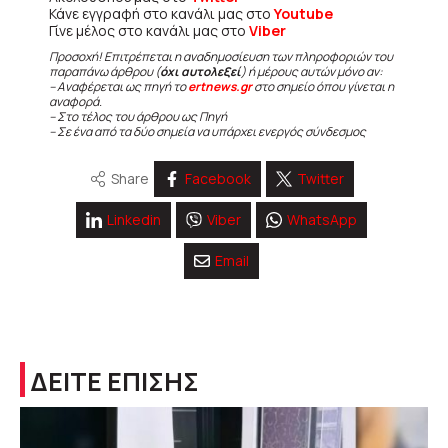
Κάνε εγγραφή στο κανάλι μας στο
Youtube
Γίνε μέλος στο κανάλι μας στο
Viber
Προσοχή! Επιτρέπεται η αναδημοσίευση των πληροφοριών του
παραπάνω άρθρου (
όχι αυτολεξεί
) ή μέρους αυτών μόνο αν:
– Αναφέρεται ως πηγή το
ertnews.gr
στο σημείο όπου γίνεται η
αναφορά.
– Στο τέλος του άρθρου ως Πηγή
– Σε ένα από τα δύο σημεία να υπάρχει ενεργός σύνδεσμος
Share
Facebook
Twitter
Linkedin
Viber
WhatsApp
Email
ΔΕΙΤΕ ΕΠΙΣΗΣ