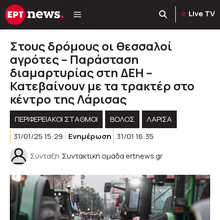
Μετάβαση
Live TV
σε
περιεχόμενο
Στους δρόμους οι θεσσαλοί
αγρότες – Παράσταση
διαμαρτυρίας στη ΔΕΗ –
Κατεβαίνουν με τα τρακτέρ στο
κέντρο της Λάρισας
ΠΕΡΙΦΕΡΕΙΑΚΟΊ ΣΤΑΘΜΟΊ
ΒΟΛΟΣ
ΛΑΡΙΣΑ
31/01/25 15:29
Ενημέρωση
31/01 16:35
Σύνταξη
Συντακτική ομάδα ertnews.gr