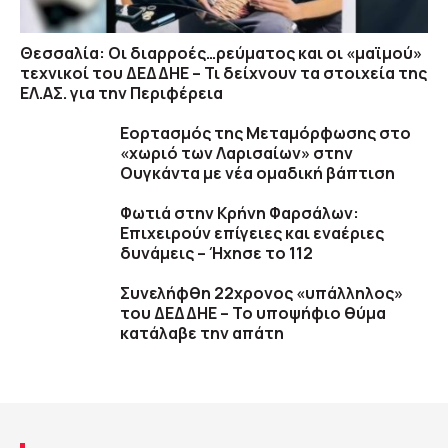
Θεσσαλία: Οι διαρροές…ρεύματος και οι «μαϊμού»
τεχνικοί του ΔΕΔΔΗΕ – Τι δείχνουν τα στοιχεία της
ΕΛ.ΑΣ. για την Περιφέρεια
Εορτασμός της Μεταμόρφωσης στο
«χωριό των Λαρισαίων» στην
Ουγκάντα με νέα ομαδική βάπτιση
Φωτιά στην Κρήνη Φαρσάλων:
Επιχειρούν επίγειες και εναέριες
δυνάμεις – Ήχησε το 112
Συνελήφθη 22χρονος «υπάλληλος»
του ΔΕΔΔΗΕ – Το υποψήφιο θύμα
κατάλαβε την απάτη