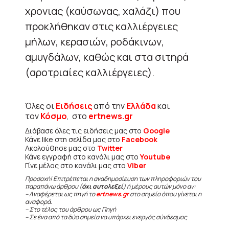
χρονιας (καύσωνας, χαλάζι) που
προκλήθηκαν στις καλλιέργειες
μήλων, κερασιών, ροδάκινων,
αμυγδάλων, καθώς και στα σιτηρά
(αροτριαίες καλλιέργειες).
Όλες οι
Ειδήσεις
από την
Ελλάδα
και
τον
Κόσμο
, στο
ertnews.gr
Διάβασε όλες τις ειδήσεις μας στο
Google
Κάνε like στη σελίδα μας στο
Facebook
Ακολούθησε μας στο
Twitter
Κάνε εγγραφή στο κανάλι μας στο
Youtube
Γίνε μέλος στο κανάλι μας στο
Viber
Προσοχή! Επιτρέπεται η αναδημοσίευση των πληροφοριών του
παραπάνω άρθρου (
όχι αυτολεξεί
) ή μέρους αυτών μόνο αν:
– Αναφέρεται ως πηγή το
ertnews.gr
στο σημείο όπου γίνεται η
αναφορά.
– Στο τέλος του άρθρου ως Πηγή
– Σε ένα από τα δύο σημεία να υπάρχει ενεργός σύνδεσμος