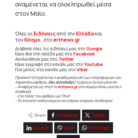
αναμένεται να ολοκληρωθεί μέσα
στον Μαϊο.
Όλες οι
Ειδήσεις
από την
Ελλάδα
και
τον
Κόσμο
, στο
ertnews.gr
Διάβασε όλες τις ειδήσεις μας στο
Google
Κάνε like στη σελίδα μας στο
Facebook
Ακολούθησε μας στο
Twitter
Κάνε εγγραφή στο κανάλι μας στο
Youtube
Γίνε μέλος στο κανάλι μας στο
Viber
Προσοχή! Επιτρέπεται η αναδημοσίευση των πληροφοριών του
παραπάνω άρθρου (
όχι αυτολεξεί
) ή μέρους αυτών μόνο αν:
– Αναφέρεται ως πηγή το
ertnews.gr
στο σημείο όπου γίνεται η
αναφορά.
– Στο τέλος του άρθρου ως Πηγή
– Σε ένα από τα δύο σημεία να υπάρχει ενεργός σύνδεσμος
Share
Facebook
Twitter
Linkedin
Viber
WhatsApp