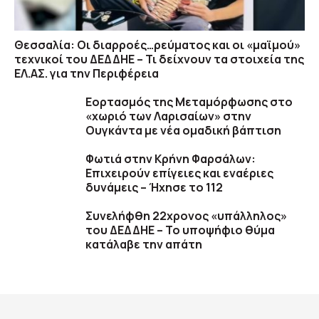
Θεσσαλία: Οι διαρροές…ρεύματος και οι «μαϊμού»
τεχνικοί του ΔΕΔΔΗΕ – Τι δείχνουν τα στοιχεία της
ΕΛ.ΑΣ. για την Περιφέρεια
Εορτασμός της Μεταμόρφωσης στο
«χωριό των Λαρισαίων» στην
Ουγκάντα με νέα ομαδική βάπτιση
Φωτιά στην Κρήνη Φαρσάλων:
Επιχειρούν επίγειες και εναέριες
δυνάμεις – Ήχησε το 112
Συνελήφθη 22χρονος «υπάλληλος»
του ΔΕΔΔΗΕ – Το υποψήφιο θύμα
κατάλαβε την απάτη