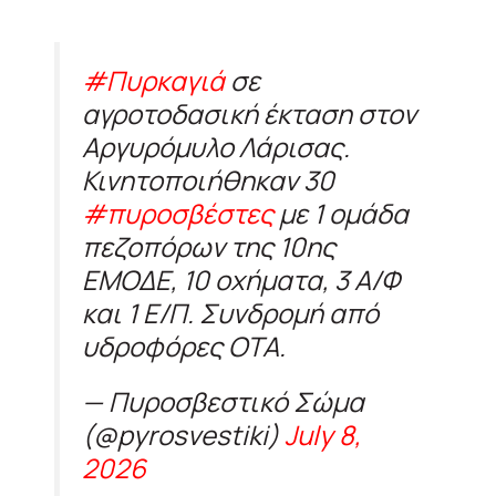
#Πυρκαγιά
σε
αγροτοδασική έκταση στον
Αργυρόμυλο Λάρισας.
Κινητοποιήθηκαν 30
#πυροσβέστες
με 1 ομάδα
πεζοπόρων της 10ης
ΕΜΟΔΕ, 10 οχήματα, 3 Α/Φ
και 1 Ε/Π. Συνδρομή από
υδροφόρες ΟΤΑ.
— Πυροσβεστικό Σώμα
(@pyrosvestiki)
July 8,
2026