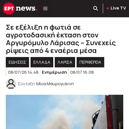
Μετάβαση
Live TV
σε
περιεχόμενο
Σε εξέλιξη η φωτιά σε
αγροτοδασική έκταση στον
Αργυρόμυλο Λάρισας – Συνεχείς
ρίψεις από 4 εναέρια μέσα
ΕΙΔΗΣΕΙΣ
ΕΛΛΑΔΑ
ΛΑΡΙΣΑ
ΠΕΡΙΦΈΡΕΙΑ
08/07/26 14:48
Ενημέρωση
08/07 16:08
Σύνταξη
Μίνα Μαυρογιάννη