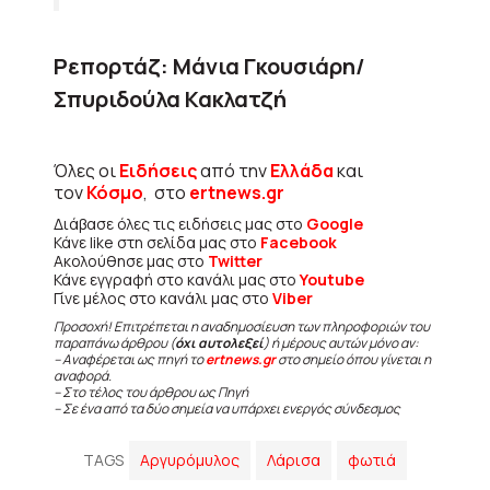
Ρεπορτάζ: Μάνια Γκουσιάρη/
Σπυριδούλα Κακλατζή
Όλες οι
Ειδήσεις
από την
Ελλάδα
και
τον
Κόσμο
, στο
ertnews.gr
Διάβασε όλες τις ειδήσεις μας στο
Google
Κάνε like στη σελίδα μας στο
Facebook
Ακολούθησε μας στο
Twitter
Κάνε εγγραφή στο κανάλι μας στο
Youtube
Γίνε μέλος στο κανάλι μας στο
Viber
Προσοχή! Επιτρέπεται η αναδημοσίευση των πληροφοριών του
παραπάνω άρθρου (
όχι αυτολεξεί
) ή μέρους αυτών μόνο αν:
– Αναφέρεται ως πηγή το
ertnews.gr
στο σημείο όπου γίνεται η
αναφορά.
– Στο τέλος του άρθρου ως Πηγή
– Σε ένα από τα δύο σημεία να υπάρχει ενεργός σύνδεσμος
TAGS
Αργυρόμυλος
Λάρισα
φωτιά