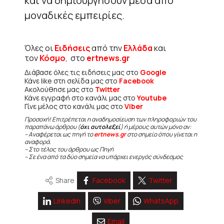
και να δημιουργήσουν μέσα από
μοναδικές εμπειρίες.
Όλες οι
Ειδήσεις
από την
Ελλάδα
και
τον
Κόσμο
, στο
ertnews.gr
Διάβασε όλες τις ειδήσεις μας στο
Google
Κάνε like στη σελίδα μας στο
Facebook
Ακολούθησε μας στο
Twitter
Κάνε εγγραφή στο κανάλι μας στο
Youtube
Γίνε μέλος στο κανάλι μας στο
Viber
Προσοχή! Επιτρέπεται η αναδημοσίευση των πληροφοριών του
παραπάνω άρθρου (
όχι αυτολεξεί
) ή μέρους αυτών μόνο αν:
– Αναφέρεται ως πηγή το
ertnews.gr
στο σημείο όπου γίνεται η
αναφορά.
– Στο τέλος του άρθρου ως Πηγή
– Σε ένα από τα δύο σημεία να υπάρχει ενεργός σύνδεσμος
Share
Facebook
Twitter
Linkedin
Viber
WhatsApp
Email