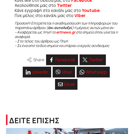
Κάνε like στη σελίδα μας στο
Facebook
Ακολούθησε μας στο
Twitter
Κάνε εγγραφή στο κανάλι μας στο
Youtube
Γίνε μέλος στο κανάλι μας στο
Viber
Προσοχή! Επιτρέπεται η αναδημοσίευση των πληροφοριών του
παραπάνω άρθρου (
όχι αυτολεξεί
) ή μέρους αυτών μόνο αν:
– Αναφέρεται ως πηγή το
ertnews.gr
στο σημείο όπου γίνεται η
αναφορά.
– Στο τέλος του άρθρου ως Πηγή
– Σε ένα από τα δύο σημεία να υπάρχει ενεργός σύνδεσμος
Share
Facebook
Twitter
Linkedin
Viber
WhatsApp
Email
ΔΕΙΤΕ ΕΠΙΣΗΣ