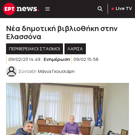
Μετάβαση
Live TV
σε
περιεχόμενο
Νέα δημοτική βιβλιοθήκη στην
Ελασσόνα
ΠΕΡΙΦΕΡΕΙΑΚΟΊ ΣΤΑΘΜΟΊ
ΛΑΡΙΣΑ
09/02/23 14:49
Ενημέρωση
09/02 15:58
Σύνταξη
Μάνια Γκουσιάρη