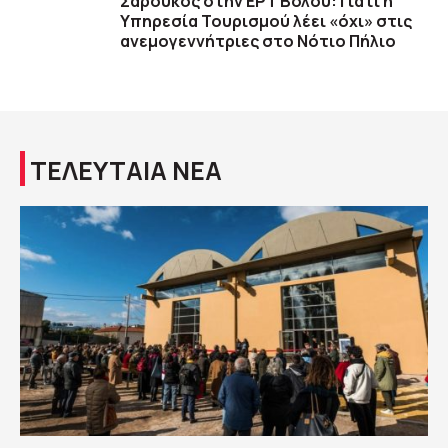
Σαρούκος στην ΕΡΤ Βόλου: Γιατί η
Υπηρεσία Τουρισμού λέει «όχι» στις
ανεμογεννήτριες στο Νότιο Πήλιο
ΤΕΛΕΥΤΑΙΑ ΝΕΑ