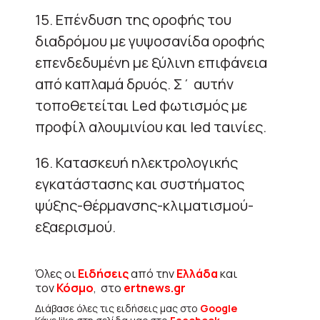
15. Επένδυση της οροφής του
διαδρόμου με γυψοσανίδα οροφής
επενδεδυμένη με ξύλινη επιφάνεια
από καπλαμά δρυός. Σ΄ αυτήν
τοποθετείται Led φωτισμός με
προφίλ αλουμινίου και led ταινίες.
16. Κατασκευή ηλεκτρολογικής
εγκατάστασης και συστήματος
ψύξης-θέρμανσης-κλιματισμού-
εξαερισμού.
Όλες οι
Ειδήσεις
από την
Ελλάδα
και
τον
Κόσμο
, στο
ertnews.gr
Διάβασε όλες τις ειδήσεις μας στο
Google