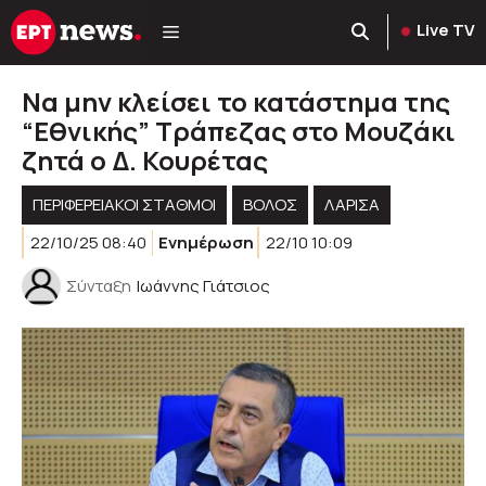
Μετάβαση
Live TV
σε
περιεχόμενο
Να μην κλείσει το κατάστημα της
“Εθνικής” Τράπεζας στο Μουζάκι
ζητά ο Δ. Κουρέτας
ΠΕΡΙΦΕΡΕΙΑΚΟΊ ΣΤΑΘΜΟΊ
ΒΟΛΟΣ
ΛΑΡΙΣΑ
22/10/25 08:40
Ενημέρωση
22/10 10:09
Σύνταξη
Ιωάννης Γιάτσιος