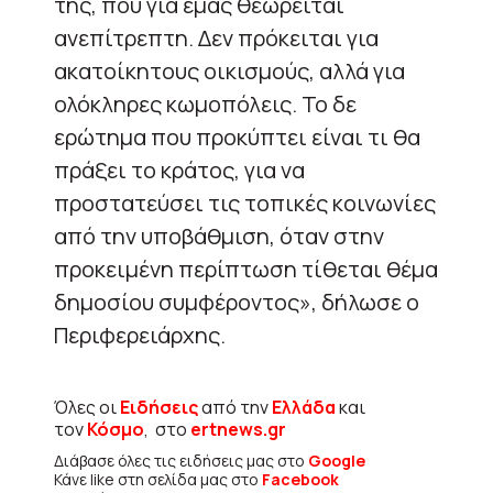
της, που για εμάς θεωρείται
ανεπίτρεπτη. Δεν πρόκειται για
ακατοίκητους οικισμούς, αλλά για
ολόκληρες κωμοπόλεις. Το δε
ερώτημα που προκύπτει είναι τι θα
πράξει το κράτος, για να
προστατεύσει τις τοπικές κοινωνίες
από την υποβάθμιση, όταν στην
προκειμένη περίπτωση τίθεται θέμα
δημοσίου συμφέροντος», δήλωσε ο
Περιφερειάρχης.
Όλες οι
Ειδήσεις
από την
Ελλάδα
και
τον
Κόσμο
, στο
ertnews.gr
Διάβασε όλες τις ειδήσεις μας στο
Google
Κάνε like στη σελίδα μας στο
Facebook