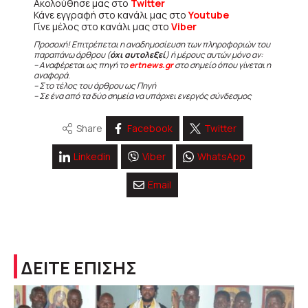
Ακολούθησε μας στο
Twitter
Κάνε εγγραφή στο κανάλι μας στο
Youtube
Γίνε μέλος στο κανάλι μας στο
Viber
Προσοχή! Επιτρέπεται η αναδημοσίευση των πληροφοριών του
παραπάνω άρθρου (
όχι αυτολεξεί
) ή μέρους αυτών μόνο αν:
– Αναφέρεται ως πηγή το
ertnews.gr
στο σημείο όπου γίνεται η
αναφορά.
– Στο τέλος του άρθρου ως Πηγή
– Σε ένα από τα δύο σημεία να υπάρχει ενεργός σύνδεσμος
Share
Facebook
Twitter
Linkedin
Viber
WhatsApp
Email
ΔΕΙΤΕ ΕΠΙΣΗΣ