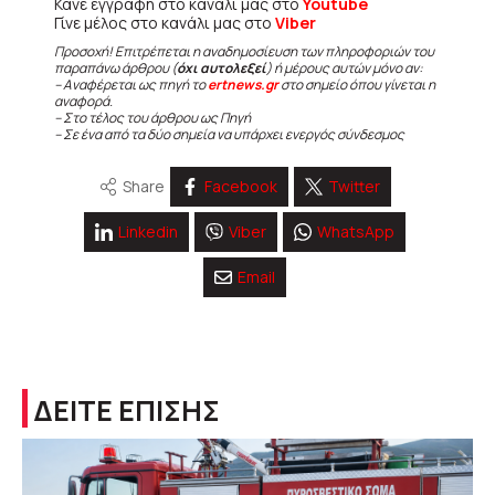
Κάνε εγγραφή στο κανάλι μας στο
Youtube
Γίνε μέλος στο κανάλι μας στο
Viber
Προσοχή! Επιτρέπεται η αναδημοσίευση των πληροφοριών του
παραπάνω άρθρου (
όχι αυτολεξεί
) ή μέρους αυτών μόνο αν:
– Αναφέρεται ως πηγή το
ertnews.gr
στο σημείο όπου γίνεται η
αναφορά.
– Στο τέλος του άρθρου ως Πηγή
– Σε ένα από τα δύο σημεία να υπάρχει ενεργός σύνδεσμος
Share
Facebook
Twitter
Linkedin
Viber
WhatsApp
Email
ΔΕΙΤΕ ΕΠΙΣΗΣ