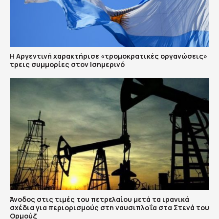
Η Αργεντινή χαρακτήρισε «τρομοκρατικές οργανώσεις»
τρεις συμμορίες στον Ισημερινό
Άνοδος στις τιμές του πετρελαίου μετά τα ιρανικά
σχέδια για περιορισμούς στη ναυσιπλοΐα στα Στενά του
Ορμούζ