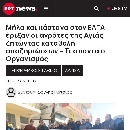
Μετάβαση
Live TV
σε
περιεχόμενο
Μήλα και κάστανα στον ΕΛΓΑ
έριξαν οι αγρότες της Αγιάς
ζητώντας καταβολή
αποζημιώσεων – Τι απαντά ο
Οργανισμός
ΠΕΡΙΦΕΡΕΙΑΚΟΊ ΣΤΑΘΜΟΊ
ΛΑΡΙΣΑ
07/03/24 11:17
Σύνταξη
Ιωάννης Γιάτσιος