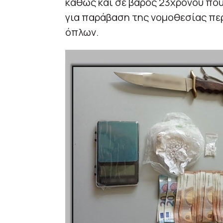
καθώς και σε βάρος 23χρονου που
για παράβαση της νομοθεσίας περ
όπλων.