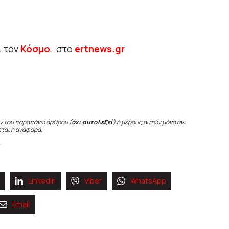
ι τον
Κόσμο
, στο
ertnews.gr
ν του παραπάνω άρθρου (
όχι αυτολεξεί
) ή μέρους αυτών μόνο αν:
εται η αναφορά.
Linkedin
Viber
WhatsApp
Email