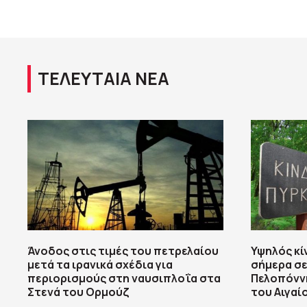
ΤΕΛΕΥΤΑΙΑ ΝΕΑ
Άνοδος στις τιμές του πετρελαίου
Υψηλός κί
μετά τα ιρανικά σχέδια για
σήμερα σε
περιορισμούς στη ναυσιπλοΐα στα
Πελοπόννη
Στενά του Ορμούζ
του Αιγαί