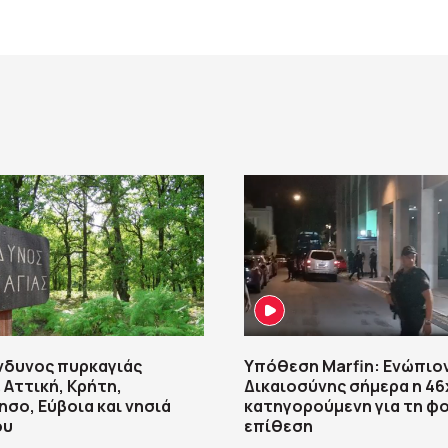
νδυνος πυρκαγιάς
Υπόθεση Marfin: Ενώπιο
 Αττική, Κρήτη,
Δικαιοσύνης σήμερα η 4
σο, Εύβοια και νησιά
κατηγορούμενη για τη φ
ου
επίθεση