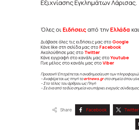
Εξιχνίασης Εγκλημάτων Λάρισας.
Όλες οι
Ειδήσεις
από την
Ελλάδα
κα
Διάβασε όλες τις ειδήσεις μας στο
Google
Κάνε like στη σελίδα μας στο
Facebook
Ακολούθησε μας στο
Twitter
Κάνε εγγραφή στο κανάλι μας στο
Youtube
Γίνε μέλος στο κανάλι μας στο
Viber
Προσοχή! Επιτρέπεται η αναδημοσίευση των πληροφοριώ
– Αναφέρεται ως πηγή το
ertnews.gr
στο σημείο όπου γίν
– Στο τέλος του άρθρου ως Πηγή
– Σε ένα από τα δύο σημεία να υπάρχει ενεργός σύνδεσμος
Share
Facebook
Twitter