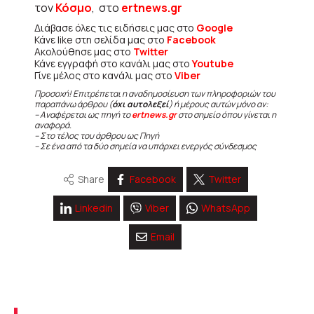
τον
Κόσμο
, στο
ertnews.gr
Διάβασε όλες τις ειδήσεις μας στο
Google
Κάνε like στη σελίδα μας στο
Facebook
Ακολούθησε μας στο
Twitter
Κάνε εγγραφή στο κανάλι μας στο
Youtube
Γίνε μέλος στο κανάλι μας στο
Viber
Προσοχή! Επιτρέπεται η αναδημοσίευση των πληροφοριών του
παραπάνω άρθρου (
όχι αυτολεξεί
) ή μέρους αυτών μόνο αν:
– Αναφέρεται ως πηγή το
ertnews.gr
στο σημείο όπου γίνεται η
αναφορά.
– Στο τέλος του άρθρου ως Πηγή
– Σε ένα από τα δύο σημεία να υπάρχει ενεργός σύνδεσμος
Share
Facebook
Twitter
Linkedin
Viber
WhatsApp
Email