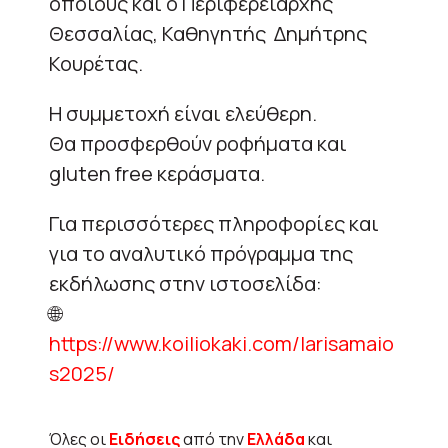
οποίους και ο Περιφερειάρχης
Θεσσαλίας, Καθηγητής Δημήτρης
Κουρέτας.
Η συμμετοχή είναι ελεύθερη.
Θα προσφερθούν ροφήματα και
gluten free κεράσματα.
Για περισσότερες πληροφορίες και
για το αναλυτικό πρόγραμμα της
εκδήλωσης στην ιστοσελίδα:
🌐
https://www.koiliokaki.com/larisamaio
s2025/
Όλες οι
Ειδήσεις
από την
Ελλάδα
και