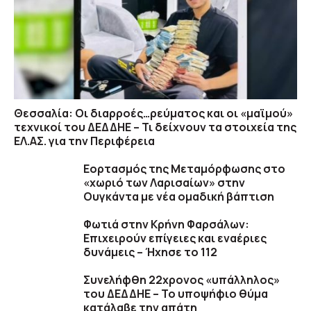
Θεσσαλία: Οι διαρροές…ρεύματος και οι «μαϊμού»
τεχνικοί του ΔΕΔΔΗΕ – Τι δείχνουν τα στοιχεία της
ΕΛ.ΑΣ. για την Περιφέρεια
Εορτασμός της Μεταμόρφωσης στο
«χωριό των Λαρισαίων» στην
Ουγκάντα με νέα ομαδική βάπτιση
Φωτιά στην Κρήνη Φαρσάλων:
Επιχειρούν επίγειες και εναέριες
δυνάμεις – Ήχησε το 112
Συνελήφθη 22χρονος «υπάλληλος»
του ΔΕΔΔΗΕ – Το υποψήφιο θύμα
κατάλαβε την απάτη