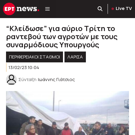
Μετάβαση
Live TV
σε
περιεχόμενο
“Κλείδωσε” για αύριο Τρίτη το
ραντεβού των αγροτών με τους
συναρμόδιους Υπουργούς
ΠΕΡΙΦΕΡΕΙΑΚΟΊ ΣΤΑΘΜΟΊ
ΛΑΡΙΣΑ
13/02/23 10:04
Σύνταξη
Ιωάννης Γιάτσιος