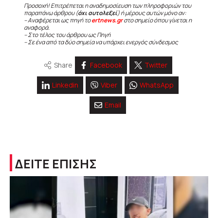
Προσοχή! Επιτρέπεται η αναδημοσίευση των πληροφοριών του
παραπάνω άρθρου (
όχι αυτολεξεί
) ή μέρους αυτών μόνο αν:
– Αναφέρεται ως πηγή το
ertnews.gr
στο σημείο όπου γίνεται η
αναφορά.
– Στο τέλος του άρθρου ως Πηγή
– Σε ένα από τα δύο σημεία να υπάρχει ενεργός σύνδεσμος
Share
Facebook
Twitter
Linkedin
Viber
WhatsApp
Email
ΔΕΙΤΕ ΕΠΙΣΗΣ