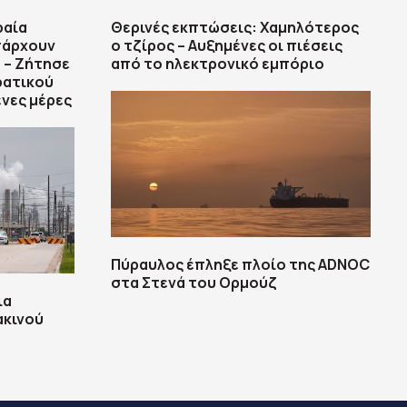
ραία
Θερινές εκπτώσεις: Χαμηλότερος
πάρχουν
ο τζίρος – Αυξημένες οι πιέσεις
 – Ζήτησε
από το ηλεκτρονικό εμπόριο
ρατικού
ενες μέρες
Πύραυλος έπληξε πλοίο της ADNOC
στα Στενά του Ορμούζ
ια
ακινού