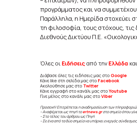
– επίκαιρων), να πληροφορηθούν 
προγράμματος και να συμμετέχουν
Παράλληλα, η Ημερίδα στοχεύει σ
τη φιλοσοφία, τους στόχους, τις 
Διεθνούς Δικτύου Π.Ε. «Οικολογικ
Όλες οι
Ειδήσεις
από την
Ελλάδα
κα
Διάβασε όλες τις ειδήσεις μας στο
Google
Κάνε like στη σελίδα μας στο
Facebook
Ακολούθησε μας στο
Twitter
Κάνε εγγραφή στο κανάλι μας στο
Youtube
Γίνε μέλος στο κανάλι μας στο
Viber
Προσοχή! Επιτρέπεται η αναδημοσίευση των πληροφοριώ
– Αναφέρεται ως πηγή το
ertnews.gr
στο σημείο όπου γίν
– Στο τέλος του άρθρου ως Πηγή
– Σε ένα από τα δύο σημεία να υπάρχει ενεργός σύνδεσμος