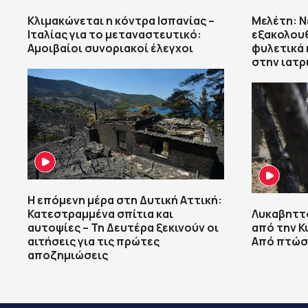
Κλιμακώνεται η κόντρα Ισπανίας –
Μελέτη: Ν
Ιταλίας για το μεταναστευτικό:
εξακολου
Αμοιβαίοι συνοριακοί έλεγχοι
φυλετικά 
στην ιατρ
Η επόμενη μέρα στη Δυτική Αττική:
Κατεστραμμένα σπίτια και
Λυκαβηττό
αυτοψίες – Τη Δευτέρα ξεκινούν οι
από την Κ
αιτήσεις για τις πρώτες
Από πτώσ
αποζημιώσεις