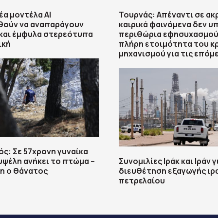
έα μοντέλα ΑΙ
Τουρνάς: Απέναντι σε ακ
θούν να αναπαράγουν
καιρικά φαινόμενα δεν υ
και έμφυλα στερεότυπα
περιθώρια εφησυχασμού
ική
πλήρη ετοιμότητα του κ
μηχανισμού για τις επόμ
ς: Σε 57χρονη γυναίκα
υψέλη ανήκει το πτώμα –
Συνομιλίες Ιράκ και Ιράν γ
η ο θάνατος
διευθέτηση εξαγωγής ιρ
πετρελαίου