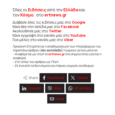
Όλες οι
Ειδήσεις
από την
Ελλάδα
και
τον
Κόσμο
, στο
ertnews.gr
Διάβασε όλες τις ειδήσεις μας στο
Google
Κάνε like στη σελίδα μας στο
Facebook
Ακολούθησε μας στο
Twitter
Κάνε εγγραφή στο κανάλι μας στο
Youtube
Γίνε μέλος στο κανάλι μας στο
Viber
Προσοχή! Επιτρέπεται η αναδημοσίευση των πληροφοριών του
παραπάνω άρθρου (
όχι αυτολεξεί
) ή μέρους αυτών μόνο αν:
– Αναφέρεται ως πηγή το
ertnews.gr
στο σημείο όπου γίνεται η
αναφορά.
– Στο τέλος του άρθρου ως Πηγή
– Σε ένα από τα δύο σημεία να υπάρχει ενεργός σύνδεσμος
Share
Facebook
Twitter
Linkedin
Viber
WhatsApp
Email