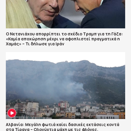
Ο Νετανιάχου απορρίπτει το σχέδιο Τραμπ για τη Γάζα:
«Καμία αποχώρηση μέχρι να αφοπλιστεί πραγματικά η
Χαμάς» – Τι δήλωσε για Ιράν
Αλβανία: Μεγάλη φωτιά καίει δασικές εκτάσεις κοντά
στα Τίρανα – Ολονύχτια μάχη με τις φλόγες,