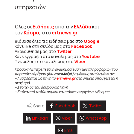
υπηρεσιών.
Όλες οι
Ειδήσεις
από την
Ελλάδα
και
τον
Κόσμο
, στο
ertnews.gr
Διάβασε όλες τις ειδήσεις μας στο
Google
Κάνε like στη σελίδα μας στο
Facebook
Ακολούθησε μας στο
Twitter
Κάνε εγγραφή στο κανάλι μας στο
Youtube
Γίνε μέλος στο κανάλι μας στο
Viber
Προσοχή! Επιτρέπεται η αναδημοσίευση των πληροφοριών του
παραπάνω άρθρου (
όχι αυτολεξεί
) ή μέρους αυτών μόνο αν:
– Αναφέρεται ως πηγή το
ertnews.gr
στο σημείο όπου γίνεται η
αναφορά.
– Στο τέλος του άρθρου ως Πηγή
– Σε ένα από τα δύο σημεία να υπάρχει ενεργός σύνδεσμος
Share
Facebook
Twitter
Linkedin
Viber
WhatsApp
Email