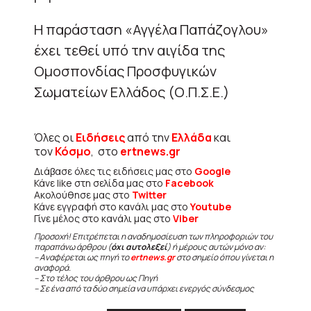
Η παράσταση «Αγγέλα Παπάζογλου»
έχει τεθεί υπό την αιγίδα της
Ομοσπονδίας Προσφυγικών
Σωματείων Ελλάδος (Ο.Π.Σ.Ε.)
Όλες οι
Ειδήσεις
από την
Ελλάδα
και
τον
Κόσμο
, στο
ertnews.gr
Διάβασε όλες τις ειδήσεις μας στο
Google
Κάνε like στη σελίδα μας στο
Facebook
Ακολούθησε μας στο
Twitter
Κάνε εγγραφή στο κανάλι μας στο
Youtube
Γίνε μέλος στο κανάλι μας στο
Viber
Προσοχή! Επιτρέπεται η αναδημοσίευση των πληροφοριών του
παραπάνω άρθρου (
όχι αυτολεξεί
) ή μέρους αυτών μόνο αν:
– Αναφέρεται ως πηγή το
ertnews.gr
στο σημείο όπου γίνεται η
αναφορά.
– Στο τέλος του άρθρου ως Πηγή
– Σε ένα από τα δύο σημεία να υπάρχει ενεργός σύνδεσμος