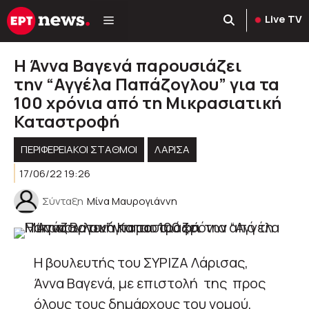
Μετάβαση
Live TV
σε
περιεχόμενο
Η Άννα Βαγενά παρουσιάζει
την “Αγγέλα Παπάζογλου” για τα
100 χρόνια από τη Μικρασιατική
Καταστροφή
ΠΕΡΙΦΕΡΕΙΑΚΟΊ ΣΤΑΘΜΟΊ
ΛΑΡΙΣΑ
17/06/22 19:26
Σύνταξη
Μίνα Μαυρογιάννη
Η βουλευτής του ΣΥΡΙΖΑ Λάρισας,
Άννα Βαγενά, με επιστολή της προς
όλους τους δημάρχους του νομού,