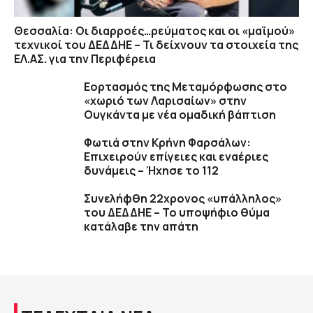
Θεσσαλία: Οι διαρροές…ρεύματος και οι «μαϊμού»
τεχνικοί του ΔΕΔΔΗΕ – Τι δείχνουν τα στοιχεία της
ΕΛ.ΑΣ. για την Περιφέρεια
Εορτασμός της Μεταμόρφωσης στο
«χωριό των Λαρισαίων» στην
Ουγκάντα με νέα ομαδική βάπτιση
Φωτιά στην Κρήνη Φαρσάλων:
Επιχειρούν επίγειες και εναέριες
δυνάμεις – Ήχησε το 112
Συνελήφθη 22χρονος «υπάλληλος»
του ΔΕΔΔΗΕ – Το υποψήφιο θύμα
κατάλαβε την απάτη