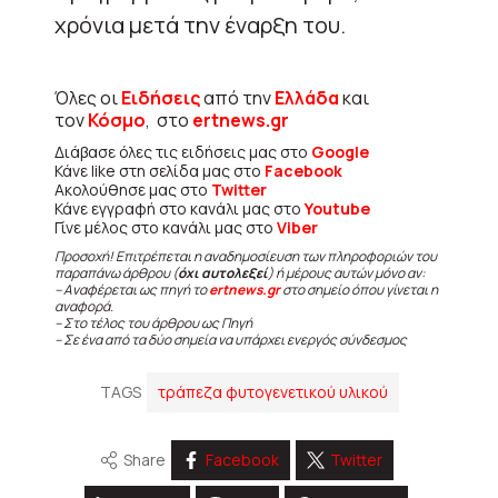
χρόνια μετά την έναρξη του.
Όλες οι
Ειδήσεις
από την
Ελλάδα
και
τον
Κόσμο
, στο
ertnews.gr
Διάβασε όλες τις ειδήσεις μας στο
Google
Κάνε like στη σελίδα μας στο
Facebook
Ακολούθησε μας στο
Twitter
Κάνε εγγραφή στο κανάλι μας στο
Youtube
Γίνε μέλος στο κανάλι μας στο
Viber
Προσοχή! Επιτρέπεται η αναδημοσίευση των πληροφοριών του
παραπάνω άρθρου (
όχι αυτολεξεί
) ή μέρους αυτών μόνο αν:
– Αναφέρεται ως πηγή το
ertnews.gr
στο σημείο όπου γίνεται η
αναφορά.
– Στο τέλος του άρθρου ως Πηγή
– Σε ένα από τα δύο σημεία να υπάρχει ενεργός σύνδεσμος
TAGS
τράπεζα φυτογενετικού υλικού
Share
Facebook
Twitter