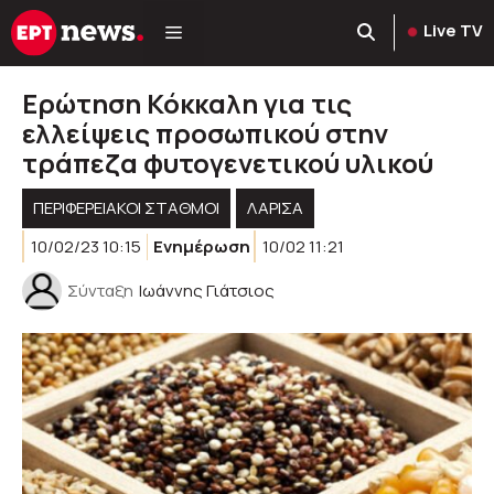
Μετάβαση
Live TV
σε
περιεχόμενο
Ερώτηση Κόκκαλη για τις
ελλείψεις προσωπικού στην
τράπεζα φυτογενετικού υλικού
ΠΕΡΙΦΕΡΕΙΑΚΟΊ ΣΤΑΘΜΟΊ
ΛΑΡΙΣΑ
10/02/23 10:15
Ενημέρωση
10/02 11:21
Σύνταξη
Ιωάννης Γιάτσιος