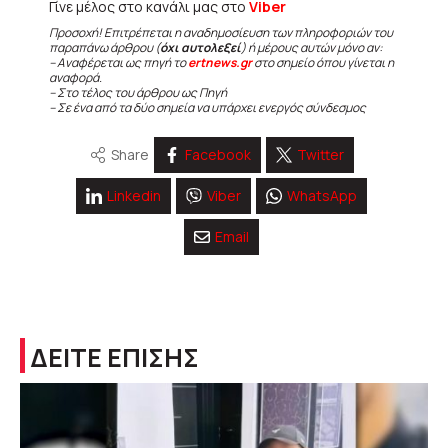
Γίνε μέλος στο κανάλι μας στο
Viber
Προσοχή! Επιτρέπεται η αναδημοσίευση των πληροφοριών του
παραπάνω άρθρου (
όχι αυτολεξεί
) ή μέρους αυτών μόνο αν:
– Αναφέρεται ως πηγή το
ertnews.gr
στο σημείο όπου γίνεται η
αναφορά.
– Στο τέλος του άρθρου ως Πηγή
– Σε ένα από τα δύο σημεία να υπάρχει ενεργός σύνδεσμος
Share
Facebook
Twitter
Linkedin
Viber
WhatsApp
Email
ΔΕΙΤΕ ΕΠΙΣΗΣ