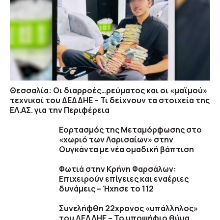
Θεσσαλία: Οι διαρροές…ρεύματος και οι «μαϊμού»
τεχνικοί του ΔΕΔΔΗΕ – Τι δείχνουν τα στοιχεία της
ΕΛ.ΑΣ. για την Περιφέρεια
Εορτασμός της Μεταμόρφωσης στο
«χωριό των Λαρισαίων» στην
Ουγκάντα με νέα ομαδική βάπτιση
Φωτιά στην Κρήνη Φαρσάλων:
Επιχειρούν επίγειες και εναέριες
δυνάμεις – Ήχησε το 112
Συνελήφθη 22χρονος «υπάλληλος»
του ΔΕΔΔΗΕ – Το υποψήφιο θύμα