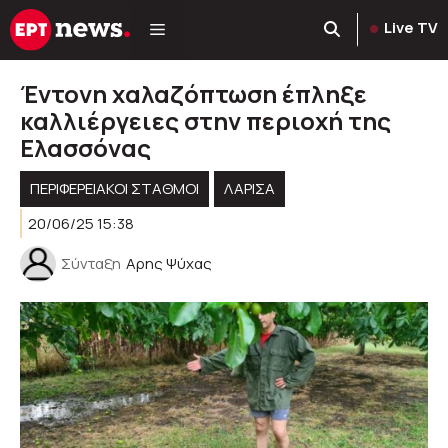
Μετάβαση
Live TV
σε
περιεχόμενο
Έντονη χαλαζόπτωση έπληξε
καλλιέργειες στην περιοχή της
Ελασσόνας
ΠΕΡΙΦΕΡΕΙΑΚΟΊ ΣΤΑΘΜΟΊ
ΛΑΡΙΣΑ
20/06/25 15:38
Σύνταξη
Αρης Ψύχας