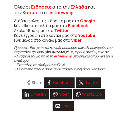
Όλες οι
Ειδήσεις
από την
Ελλάδα
και
τον
Κόσμο
, στο
ertnews.gr
Διάβασε όλες τις ειδήσεις μας στο
Google
Κάνε like στη σελίδα μας στο
Facebook
Ακολούθησε μας στο
Twitter
Κάνε εγγραφή στο κανάλι μας στο
Youtube
Γίνε μέλος στο κανάλι μας στο
Viber
Προσοχή! Επιτρέπεται η αναδημοσίευση των πληροφοριών του
παραπάνω άρθρου (
όχι αυτολεξεί
) ή μέρους αυτών μόνο αν:
– Αναφέρεται ως πηγή το
ertnews.gr
στο σημείο όπου γίνεται η
αναφορά.
– Στο τέλος του άρθρου ως Πηγή
– Σε ένα από τα δύο σημεία να υπάρχει ενεργός σύνδεσμος
Share
Facebook
Twitter
Linkedin
Viber
WhatsApp
Email