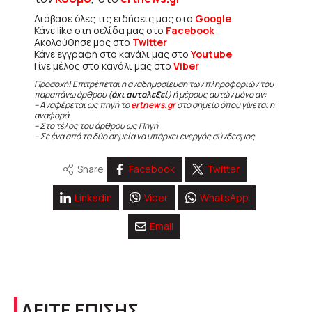
Διάβασε όλες τις ειδήσεις μας στο
Google
Κάνε like στη σελίδα μας στο
Facebook
Ακολούθησε μας στο
Twitter
Κάνε εγγραφή στο κανάλι μας στο
Youtube
Γίνε μέλος στο κανάλι μας στο
Viber
Προσοχή! Επιτρέπεται η αναδημοσίευση των πληροφοριών του
παραπάνω άρθρου (
όχι αυτολεξεί
) ή μέρους αυτών μόνο αν:
– Αναφέρεται ως πηγή το
ertnews.gr
στο σημείο όπου γίνεται η
αναφορά.
– Στο τέλος του άρθρου ως Πηγή
– Σε ένα από τα δύο σημεία να υπάρχει ενεργός σύνδεσμος
Share
Facebook
Twitter
Linkedin
Viber
WhatsApp
Email
ΔΕΙΤΕ ΕΠΙΣΗΣ