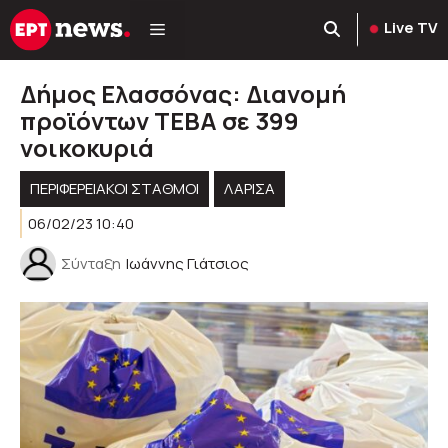
Μετάβαση
Live TV
σε
περιεχόμενο
Δήμος Ελασσόνας: Διανομή
προϊόντων ΤΕΒΑ σε 399
νοικοκυριά
ΠΕΡΙΦΕΡΕΙΑΚΟΊ ΣΤΑΘΜΟΊ
ΛΑΡΙΣΑ
06/02/23 10:40
Σύνταξη
Ιωάννης Γιάτσιος