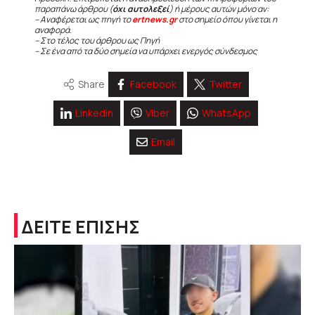
παραπάνω άρθρου (
όχι αυτολεξεί
) ή μέρους αυτών μόνο αν:
– Αναφέρεται ως πηγή το
ertnews.gr
στο σημείο όπου γίνεται η
αναφορά.
– Στο τέλος του άρθρου ως Πηγή
– Σε ένα από τα δύο σημεία να υπάρχει ενεργός σύνδεσμος
Share
Facebook
Twitter
Linkedin
Viber
WhatsApp
Email
ΔΕΙΤΕ ΕΠΙΣΗΣ