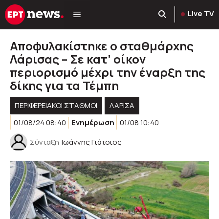
Μετάβαση
Live TV
σε
περιεχόμενο
Αποφυλακίστηκε ο σταθμάρχης
Λάρισας – Σε κατ’ οίκον
περιορισμό μέχρι την έναρξη της
δίκης για τα Τέμπη
ΠΕΡΙΦΕΡΕΙΑΚΟΊ ΣΤΑΘΜΟΊ
ΛΑΡΙΣΑ
01/08/24 08:40
Ενημέρωση
01/08 10:40
Σύνταξη
Ιωάννης Γιάτσιος