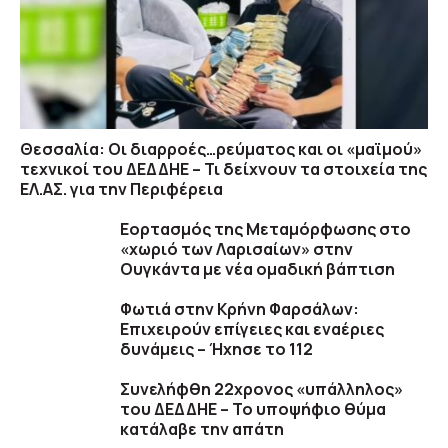
Θεσσαλία: Οι διαρροές…ρεύματος και οι «μαϊμού»
τεχνικοί του ΔΕΔΔΗΕ – Τι δείχνουν τα στοιχεία της
ΕΛ.ΑΣ. για την Περιφέρεια
Εορτασμός της Μεταμόρφωσης στο
«χωριό των Λαρισαίων» στην
Ουγκάντα με νέα ομαδική βάπτιση
Φωτιά στην Κρήνη Φαρσάλων:
Επιχειρούν επίγειες και εναέριες
δυνάμεις – Ήχησε το 112
Συνελήφθη 22χρονος «υπάλληλος»
του ΔΕΔΔΗΕ – Το υποψήφιο θύμα
κατάλαβε την απάτη