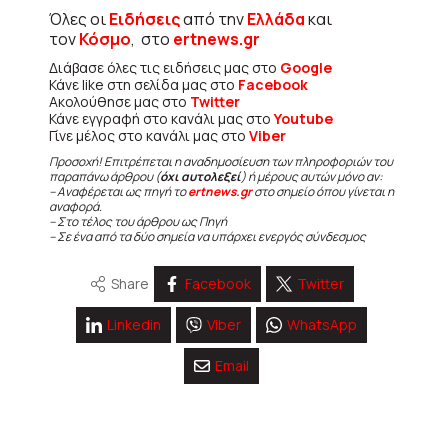
Όλες οι
Ειδήσεις
από την
Ελλάδα
και
τον
Κόσμο
, στο
ertnews.gr
Διάβασε όλες τις ειδήσεις μας στο
Google
Κάνε like στη σελίδα μας στο
Facebook
Ακολούθησε μας στο
Twitter
Κάνε εγγραφή στο κανάλι μας στο
Youtube
Γίνε μέλος στο κανάλι μας στο
Viber
Προσοχή! Επιτρέπεται η αναδημοσίευση των πληροφοριών του
παραπάνω άρθρου (
όχι αυτολεξεί
) ή μέρους αυτών μόνο αν:
– Αναφέρεται ως πηγή το
ertnews.gr
στο σημείο όπου γίνεται η
αναφορά.
– Στο τέλος του άρθρου ως Πηγή
– Σε ένα από τα δύο σημεία να υπάρχει ενεργός σύνδεσμος
Share
Facebook
Twitter
Linkedin
Viber
WhatsApp
Email