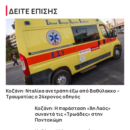
ΔΕΙΤΕ ΕΠΙΣΗΣ
Κοζάνη: Νταλίκα ανετράπη έξω από Βαθύλακκο –
Τραυματίας ο 24χρονος οδηγός
Κοζάνη: Η παράσταση «Άη Λαός»
συναντά τις «Τρωάδες» στην
Ποντοκώμη