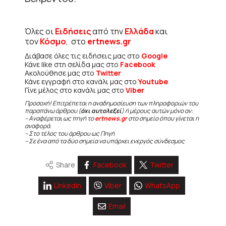
Όλες οι
Ειδήσεις
από την
Ελλάδα
και
τον
Κόσμο
, στο
ertnews.gr
Διάβασε όλες τις ειδήσεις μας στο
Google
Κάνε like στη σελίδα μας στο
Facebook
Ακολούθησε μας στο
Twitter
Κάνε εγγραφή στο κανάλι μας στο
Youtube
Γίνε μέλος στο κανάλι μας στο
Viber
Προσοχή! Επιτρέπεται η αναδημοσίευση των πληροφοριών του
παραπάνω άρθρου (
όχι αυτολεξεί
) ή μέρους αυτών μόνο αν:
– Αναφέρεται ως πηγή το
ertnews.gr
στο σημείο όπου γίνεται η
αναφορά.
– Στο τέλος του άρθρου ως Πηγή
– Σε ένα από τα δύο σημεία να υπάρχει ενεργός σύνδεσμος
Share
Facebook
Twitter
Linkedin
Viber
WhatsApp
Email